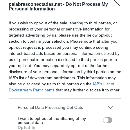
P
E
L
U
C
A
palabrasconectadas.net -
Do Not Process My
Personal Information
Palabras extra:
If you wish to opt-out of the sale, sharing to third parties, or
L
E
A
processing of your personal or sensitive information for
targeted advertising by us, please use the below opt-out
C
A
L
section to confirm your selection. Please note that after your
C
U
A
L
opt-out request is processed you may continue seeing
interest-based ads based on personal information utilized by
L
U
P
A
us or personal information disclosed to third parties prior to
C
U
L
P
E
your opt-out. You may separately opt-out of the further
disclosure of your personal information by third parties on the
C
U
L
P
A
IAB’s list of downstream participants. This information may
A
L
C
E
also be disclosed by us to third parties on the
IAB’s List of
Downstream Participants
that may further disclose it to other
C
A
L
E
third parties.
L
A
C
E
Personal Data Processing Opt Outs
P
E
L
A
I want to opt-out of the Sharing of my
C
E
L
A
personal data.
Opted In
P
E
C
A