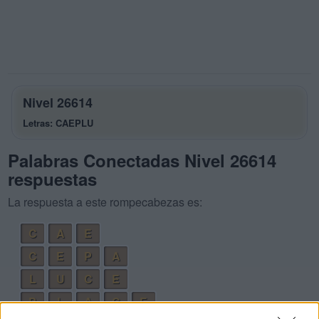
Nivel 26614
Letras: CAEPLU
Palabras Conectadas Nivel 26614
respuestas
La respuesta a este rompecabezas es:
C
A
E
C
E
P
A
L
U
C
E
P
L
A
C
E