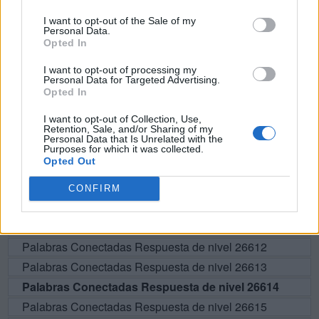
L
U
C
A
I want to opt-out of the Sale of my
Personal Data.
E
P
A
Opted In
I want to opt-out of processing my
Personal Data for Targeted Advertising.
BUSCAR MÁS
Opted In
RESPUESTAS
I want to opt-out of Collection, Use,
Retention, Sale, and/or Sharing of my
Personal Data that Is Unrelated with the
Purposes for which it was collected.
Por favor seleccione los niveles:
Opted Out
Palabras Conectadas Respuesta de nivel 26609
CONFIRM
Palabras Conectadas Respuesta de nivel 26610
Palabras Conectadas Respuesta de nivel 26611
Palabras Conectadas Respuesta de nivel 26612
Palabras Conectadas Respuesta de nivel 26613
Palabras Conectadas Respuesta de nivel 26614
Palabras Conectadas Respuesta de nivel 26615