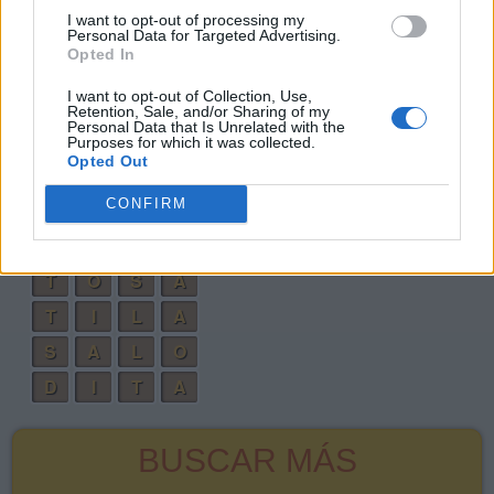
I want to opt-out of processing my
T
I
L
O
Personal Data for Targeted Advertising.
Opted In
L
A
T
O
I want to opt-out of Collection, Use,
T
O
A
D
Retention, Sale, and/or Sharing of my
Personal Data that Is Unrelated with the
L
A
S
O
Purposes for which it was collected.
Opted Out
T
O
L
A
CONFIRM
L
O
A
D
L
O
A
S
T
O
S
A
T
I
L
A
S
A
L
O
D
I
T
A
BUSCAR MÁS