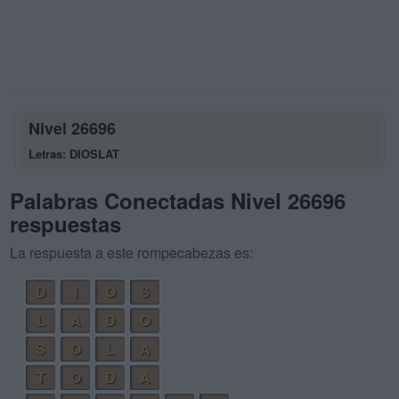
Nivel 26696
Letras: DIOSLAT
Palabras Conectadas Nivel 26696
respuestas
La respuesta a este rompecabezas es:
D
I
O
S
L
A
D
O
S
O
L
A
T
O
D
A