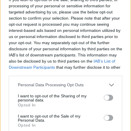
processing of your personal or sensitive information for
A
L
T
O
targeted advertising by us, please use the below opt-out
I
S
L
A
section to confirm your selection. Please note that after your
opt-out request is processed you may continue seeing
D
I
S
T
A
L
interest-based ads based on personal information utilized by
S
O
L
I
D
A
us or personal information disclosed to third parties prior to
your opt-out. You may separately opt-out of the further
D
A
I
S
disclosure of your personal information by third parties on the
S
O
T
A
IAB’s list of downstream participants. This information may
also be disclosed by us to third parties on the
IAB’s List of
S
A
T
O
Downstream Participants
that may further disclose it to other
third parties.
S
I
T
O
D
O
T
A
Personal Data Processing Opt Outs
D
I
A
L
I want to opt-out of the Sharing of my
personal data.
L
I
T
A
Opted In
L
I
T
O
I want to opt-out of the Sale of my
Personal Data.
L
O
T
A
Opted In
T
A
L
O