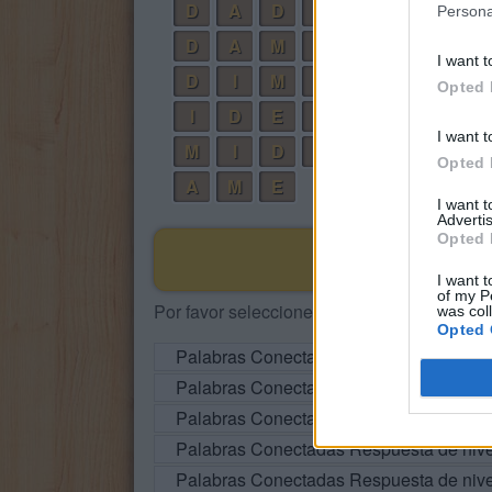
D
A
D
A
Persona
D
A
M
E
I want t
D
I
M
E
Opted 
I
D
E
M
I want t
M
I
D
A
Opted 
A
M
E
I want 
Advertis
Opted 
I want t
of my P
Por favor seleccione los niveles:
was col
Opted 
Palabras Conectadas Respuesta de niv
Palabras Conectadas Respuesta de niv
Palabras Conectadas Respuesta de niv
Palabras Conectadas Respuesta de niv
Palabras Conectadas Respuesta de niv