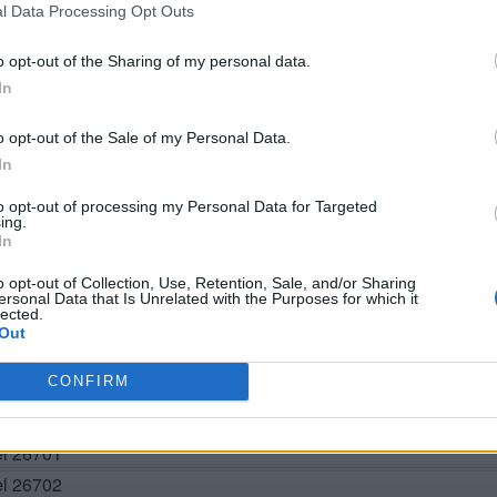
l Data Processing Opt Outs
o opt-out of the Sharing of my personal data.
In
o opt-out of the Sale of my Personal Data.
In
to opt-out of processing my Personal Data for Targeted
ing.
In
BUSCAR MÁS RESPUESTAS
o opt-out of Collection, Use, Retention, Sale, and/or Sharing
ersonal Data that Is Unrelated with the Purposes for which it
lected.
Out
el 26698
CONFIRM
el 26699
el 26700
el 26701
el 26702