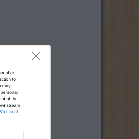
sonal or
ection to
ou may
 personal
out of the
 downstream
B’s List of