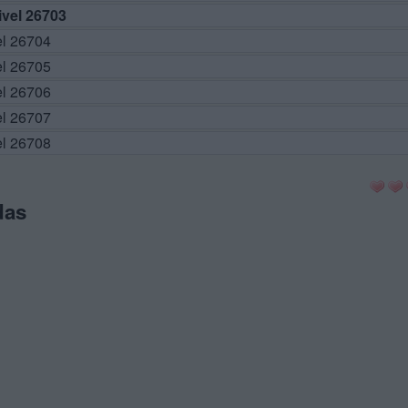
vel 26703
el 26704
el 26705
el 26706
el 26707
el 26708
das