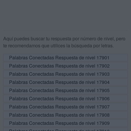
Aquí puedes buscar tu respuesta por número de nivel, pero
te recomendamos que utilices la búsqueda por letras.
Palabras Conectadas Respuesta de nivel 17901
Palabras Conectadas Respuesta de nivel 17902
Palabras Conectadas Respuesta de nivel 17903
Palabras Conectadas Respuesta de nivel 17904
Palabras Conectadas Respuesta de nivel 17905
Palabras Conectadas Respuesta de nivel 17906
Palabras Conectadas Respuesta de nivel 17907
Palabras Conectadas Respuesta de nivel 17908
Palabras Conectadas Respuesta de nivel 17909