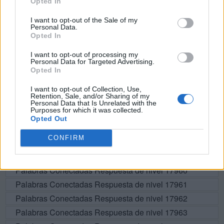
Palabras Conectadas Respuesta de nivel 17948
Opted In
Palabras Conectadas Respuesta de nivel 17949
I want to opt-out of the Sale of my
Personal Data.
Palabras Conectadas Respuesta de nivel 17950
Opted In
Palabras Conectadas Respuesta de nivel 17951
I want to opt-out of processing my
Palabras Conectadas Respuesta de nivel 17952
Personal Data for Targeted Advertising.
Opted In
Palabras Conectadas Respuesta de nivel 17953
Palabras Conectadas Respuesta de nivel 17954
I want to opt-out of Collection, Use,
Retention, Sale, and/or Sharing of my
Palabras Conectadas Respuesta de nivel 17955
Personal Data that Is Unrelated with the
Purposes for which it was collected.
Palabras Conectadas Respuesta de nivel 17956
Opted Out
Palabras Conectadas Respuesta de nivel 17957
CONFIRM
Palabras Conectadas Respuesta de nivel 17958
Palabras Conectadas Respuesta de nivel 17959
Palabras Conectadas Respuesta de nivel 17960
Palabras Conectadas Respuesta de nivel 17961
Palabras Conectadas Respuesta de nivel 17962
Palabras Conectadas Respuesta de nivel 17963