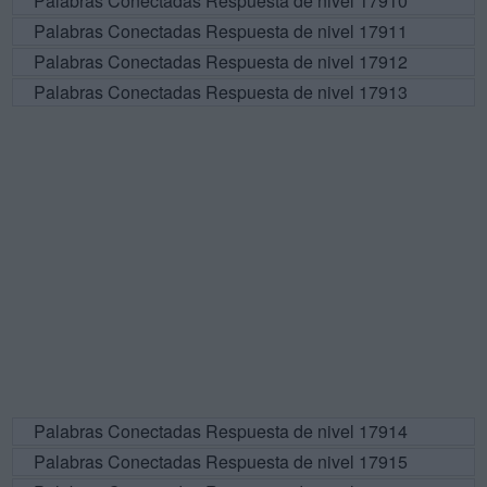
Palabras Conectadas Respuesta de nivel 17910
Palabras Conectadas Respuesta de nivel 17911
Palabras Conectadas Respuesta de nivel 17912
Palabras Conectadas Respuesta de nivel 17913
Palabras Conectadas Respuesta de nivel 17914
Palabras Conectadas Respuesta de nivel 17915