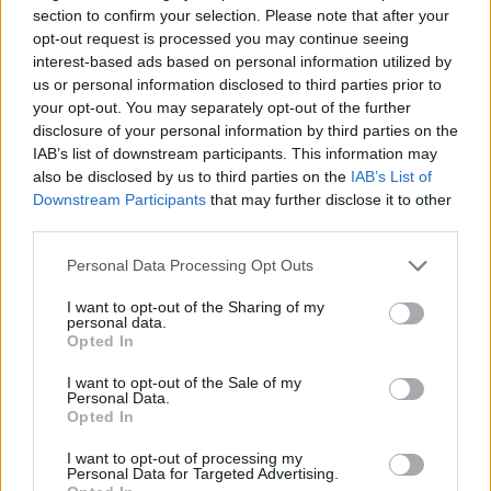
B
A
Z
A
R
section to confirm your selection. Please note that after your
opt-out request is processed you may continue seeing
A
B
R
A
Z
A
interest-based ads based on personal information utilized by
A
B
R
A
Z
A
R
us or personal information disclosed to third parties prior to
your opt-out. You may separately opt-out of the further
Palabras extra:
disclosure of your personal information by third parties on the
IAB’s list of downstream participants. This information may
A
Z
A
R
also be disclosed by us to third parties on the
IAB’s List of
Downstream Participants
that may further disclose it to other
A
R
A
R
third parties.
B
A
R
R
A
Personal Data Processing Opt Outs
B
R
A
Z
A
I want to opt-out of the Sharing of my
personal data.
Opted In
BUSCAR MÁS
I want to opt-out of the Sale of my
RESPUESTAS
Personal Data.
Opted In
Por favor seleccione los niveles:
I want to opt-out of processing my
Personal Data for Targeted Advertising.