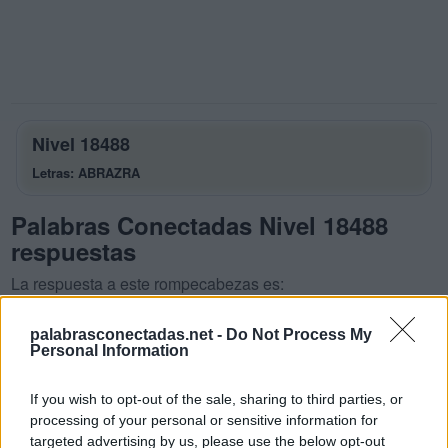
Nivel 18488
Letras: ABRAZRA
Palabras Conectadas Nivel 18488
respuestas
La respuesta a este rompecabezas es:
A
B
R
A
palabrasconectadas.net -
Do Not Process My
Personal Information
B
A
Z
A
R
A
R
A
If you wish to opt-out of the sale, sharing to third parties, or
processing of your personal or sensitive information for
R
A
Z
A
targeted advertising by us, please use the below opt-out