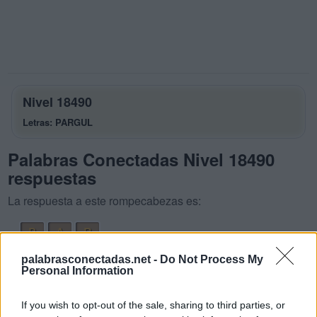
Nivel 18490
Letras: PARGUL
Palabras Conectadas Nivel 18490
respuestas
La respuesta a este rompecabezas es:
P
A
R
G
U
L
A
palabrasconectadas.net -
Do Not Process My
Personal Information
L
U
P
A
P
U
R
A
If you wish to opt-out of the sale, sharing to third parties, or