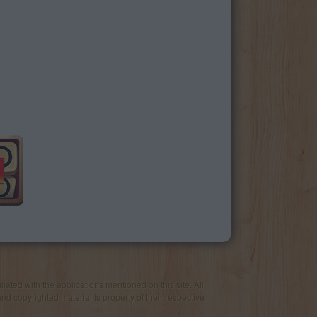
iated with the applications mentioned on this site. All
and copyrighted material is property of their respective