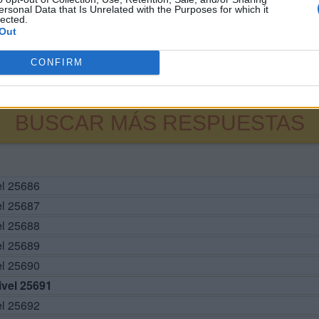
ersonal Data that Is Unrelated with the Purposes for which it
lected.
Out
CONFIRM
BUSCAR MÁS RESPUESTAS
el 25686
el 25687
el 25688
el 25689
el 25690
vel 25691
el 25692