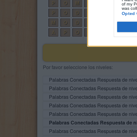
P
O
M
A
of my P
was col
P
O
D
A
Opted 
M
O
D
O
A
P
O
D
O
Por favor seleccione los niveles:
Palabras Conectadas Respuesta de niv
Palabras Conectadas Respuesta de niv
Palabras Conectadas Respuesta de niv
Palabras Conectadas Respuesta de niv
Palabras Conectadas Respuesta de niv
Palabras Conectadas Respuesta de ni
Palabras Conectadas Respuesta de niv