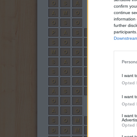
O
S
A
confirm you
A
M
O
continue se
information 
O
S
O
further disc
P
A
S
O
participants
Downstream 
S
O
P
A
M
O
D
A
S
A
P
O
Persona
S
O
D
A
I want t
O
S
A
D
O
Opted 
A
S
O
M
O
I want t
O
D
A
Opted 
A
S
O
I want 
S
O
M
A
Advertis
Opted 
D
O
M
A
I want t