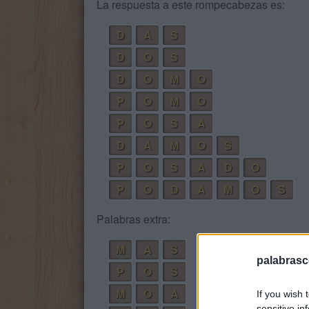
La respuesta a este rompecabezas es:
D
A
S
D
O
S
D
O
M
O
P
O
M
O
P
O
S
A
D
A
M
O
S
P
O
S
A
D
O
P
O
D
A
M
O
S
Palabras extra:
M
A
S
palabrasc
P
O
S
M
O
A
If you wish 
sensitive in