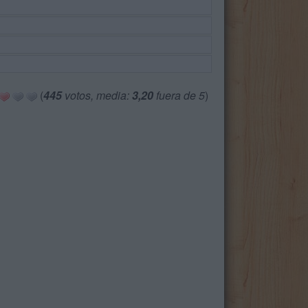
(
445
votos, media:
3,20
fuera de 5
)