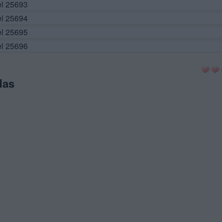
el 25693
el 25694
el 25695
el 25696
das