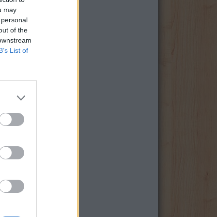
ou may
 personal
out of the
 downstream
B’s List of