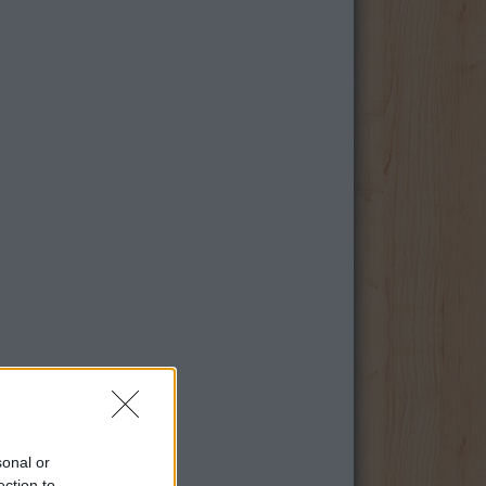
sonal or
ection to