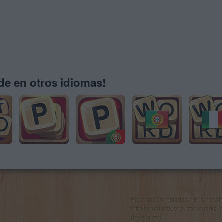
e en otros idiomas!
PalabrasConectadas.net is not affil
intellectual property, trademarks, 
developers.