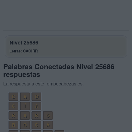
Nivel 25686
Letras: CAOÍRR
Palabras Conectadas Nivel 25686
respuestas
La respuesta a este rompecabezas es:
C
A
O
C
Í
A
R
A
R
O
R
O
C
A