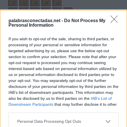
C
O
R
R
A
C
O
R
R
Í
A
palabrasconectadas.net -
Do Not Process My
Palabras extra:
Personal Information
R
Í
A
If you wish to opt-out of the sale, sharing to third parties, or
R
Í
O
processing of your personal or sensitive information for
targeted advertising by us, please use the below opt-out
R
O
A
section to confirm your selection. Please note that after your
A
R
O
opt-out request is processed you may continue seeing
interest-based ads based on personal information utilized by
C
R
Í
A
us or personal information disclosed to third parties prior to
C
R
Í
O
your opt-out. You may separately opt-out of the further
disclosure of your personal information by third parties on the
C
O
R
A
IAB’s list of downstream participants. This information may
also be disclosed by us to third parties on the
IAB’s List of
C
A
R
O
Downstream Participants
that may further disclose it to other
C
O
R
R
Í
third parties.
O
Í
R
Personal Data Processing Opt Outs
O
R
A