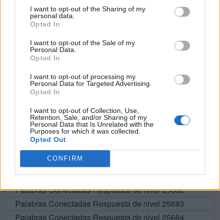
I want to opt-out of the Sharing of my
O
C
A
personal data.
Opted In
O
R
A
R
I want to opt-out of the Sale of my
A
R
C
O
Personal Data.
Opted In
O
R
C
A
C
A
R
R
O
I want to opt-out of processing my
Personal Data for Targeted Advertising.
Opted In
BUSCAR MÁS
I want to opt-out of Collection, Use,
Retention, Sale, and/or Sharing of my
Personal Data that Is Unrelated with the
RESPUESTAS
Purposes for which it was collected.
Opted Out
Por favor seleccione los niveles:
CONFIRM
Palabras Conectadas Respuesta de nivel 25681
Palabras Conectadas Respuesta de nivel 25682
Palabras Conectadas Respuesta de nivel 25683
Palabras Conectadas Respuesta de nivel 25684