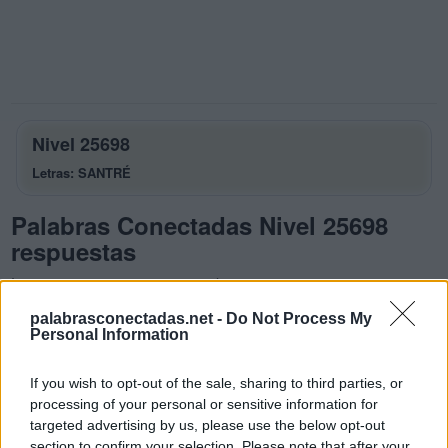
Nivel 25698
Letras: SANTRÉ
Palabras Conectadas Nivel 25698
respuestas
La respuesta a este rompecabezas es:
palabrasconectadas.net -
Do Not Process My
S
A
N
Personal Information
T
A
S
If you wish to opt-out of the sale, sharing to third parties, or
T
R
A
S
processing of your personal or sensitive information for
É
S
T
A
targeted advertising by us, please use the below opt-out
section to confirm your selection. Please note that after your