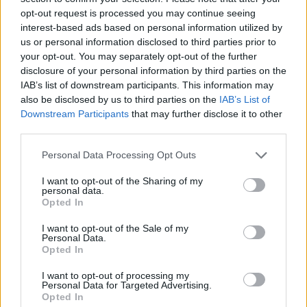
S
A
T
É
N
opt-out request is processed you may continue seeing
S
A
R
T
É
N
interest-based ads based on personal information utilized by
us or personal information disclosed to third parties prior to
Palabras extra:
your opt-out. You may separately opt-out of the further
disclosure of your personal information by third parties on the
T
A
N
IAB’s list of downstream participants. This information may
also be disclosed by us to third parties on the
IAB’s List of
R
A
S
Downstream Participants
that may further disclose it to other
third parties.
É
S
A
A
R
N
É
S
Personal Data Processing Opt Outs
I want to opt-out of the Sharing of my
personal data.
BUSCAR MÁS
Opted In
RESPUESTAS
I want to opt-out of the Sale of my
Personal Data.
Opted In
Por favor seleccione los niveles:
I want to opt-out of processing my
Personal Data for Targeted Advertising.
Palabras Conectadas Respuesta de nivel 25693
Opted In