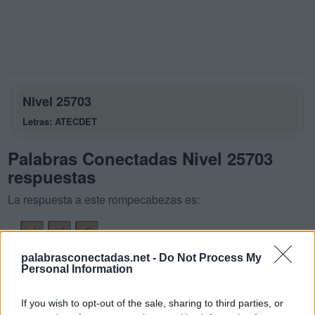
Nivel 25703
Letras: ATECDET
Palabras Conectadas Nivel 25703
respuestas
La respuesta a este rompecabezas es:
A
T
E
C
A
E
palabrasconectadas.net -
Do Not Process My
Personal Information
T
A
C
D
A
T
E
If you wish to opt-out of the sale, sharing to third parties, or