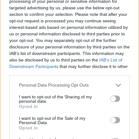
processing of your personal or sensitive information for
D
E
C
A
E
targeted advertising by us, please use the below opt-out
C
A
D
E
T
E
section to confirm your selection. Please note that after your
opt-out request is processed you may continue seeing
D
E
T
E
C
T
A
interest-based ads based on personal information utilized by
us or personal information disclosed to third parties prior to
Palabras extra:
your opt-out. You may separately opt-out of the further
disclosure of your personal information by third parties on the
T
A
T
E
IAB’s list of downstream participants. This information may
C
E
D
E
also be disclosed by us to third parties on the
IAB’s List of
Downstream Participants
that may further disclose it to other
C
A
T
E
third parties.
C
E
D
A
Personal Data Processing Opt Outs
T
E
C
A
I want to opt-out of the Sharing of my
T
E
T
E
personal data.
Opted In
BUSCAR MÁS
I want to opt-out of the Sale of my
Personal Data.
Opted In
RESPUESTAS