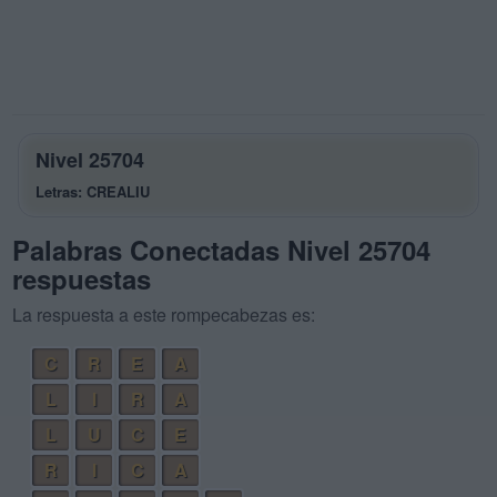
Nivel 25704
Letras: CREALIU
Palabras Conectadas Nivel 25704
respuestas
La respuesta a este rompecabezas es:
C
R
E
A
L
I
R
A
L
U
C
E
R
I
C
A