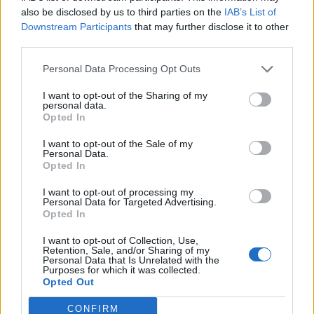
also be disclosed by us to third parties on the
IAB’s List of
C
U
R
A
Downstream Participants
that may further disclose it to other
third parties.
C
E
R
A
R
U
L
E
Personal Data Processing Opt Outs
C
E
L
A
I want to opt-out of the Sharing of my
personal data.
L
I
A
R
Opted In
R
U
C
A
I want to opt-out of the Sale of my
Personal Data.
L
U
C
A
Opted In
A
L
C
E
I want to opt-out of processing my
A
R
C
E
Personal Data for Targeted Advertising.
Opted In
A
C
R
E
I want to opt-out of Collection, Use,
A
I
R
E
Retention, Sale, and/or Sharing of my
Personal Data that Is Unrelated with the
U
R
E
A
Purposes for which it was collected.
Opted Out
C
U
R
A
L
CONFIRM