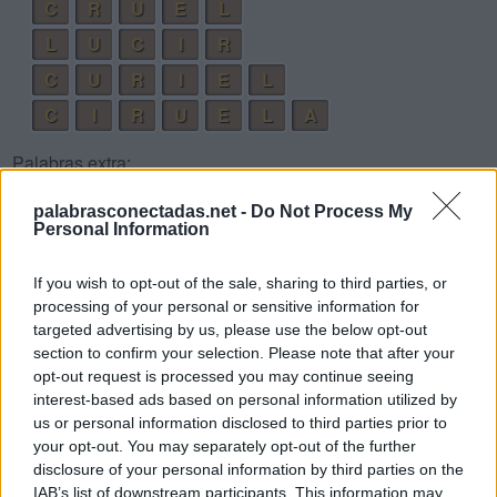
C
R
U
E
L
L
U
C
I
R
C
U
R
I
E
L
C
I
R
U
E
L
A
Palabras extra:
C
A
L
E
palabrasconectadas.net -
Do Not Process My
Personal Information
C
A
R
I
R
I
E
L
If you wish to opt-out of the sale, sharing to third parties, or
processing of your personal or sensitive information for
L
A
C
E
targeted advertising by us, please use the below opt-out
C
U
R
I
A
section to confirm your selection. Please note that after your
opt-out request is processed you may continue seeing
R
E
C
I
A
interest-based ads based on personal information utilized by
C
U
A
L
us or personal information disclosed to third parties prior to
your opt-out. You may separately opt-out of the further
R
E
A
L
disclosure of your personal information by third parties on the
C
A
E
R
IAB’s list of downstream participants. This information may