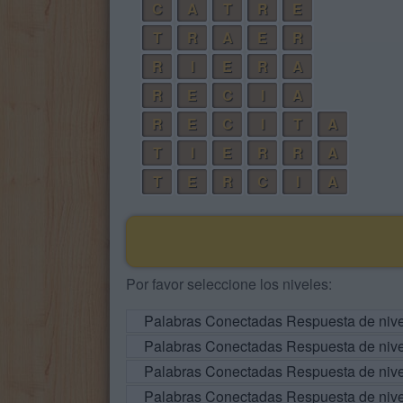
C
A
T
R
E
T
R
A
E
R
R
I
E
R
A
R
E
C
I
A
R
E
C
I
T
A
T
I
E
R
R
A
T
E
R
C
I
A
Por favor seleccione los niveles:
Palabras Conectadas Respuesta de niv
Palabras Conectadas Respuesta de niv
Palabras Conectadas Respuesta de niv
Palabras Conectadas Respuesta de niv