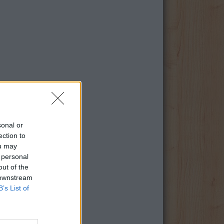
sonal or
ection to
ou may
 personal
out of the
 downstream
B’s List of