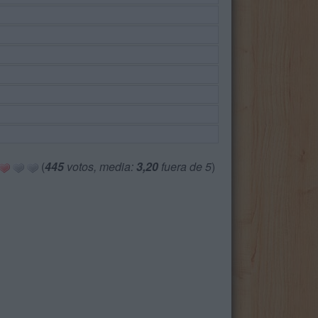
(
445
votos, media:
3,20
fuera de 5
)