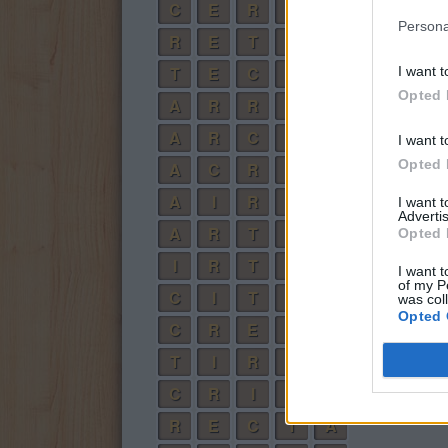
C
E
R
A
Persona
R
E
T
A
T
E
C
A
I want t
Opted 
A
R
R
E
A
R
C
E
I want t
Opted 
A
C
R
E
A
I
R
E
I want 
Advertis
A
R
T
E
Opted 
I
R
T
E
I want t
of my P
C
I
T
A
R
was col
Opted 
C
R
E
A
R
T
I
R
A
R
C
R
I
A
R
R
E
C
T
A