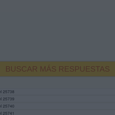
BUSCAR MÁS RESPUESTAS
el 25738
el 25739
el 25740
el 25741