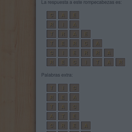
La respuesta a este rompecabezas es:
C
A
E
R
I
A
T
R
A
E
T
E
R
C
A
C
I
E
R
R
A
R
E
C
I
T
A
R
Palabras extra:
T
I
C
R
E
A
T
A
C
A
T
E
C
R
E
A