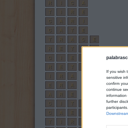
R
I
C
A
T
I
R
E
C
A
R
I
C
A
T
E
T
R
A
C
E
R
E
T
A
R
C
I
E
R
T
A
palabrasc
R
E
T
I
R
A
If you wish 
I
R
A
sensitive in
confirm you
E
R
A
continue se
A
R
E
information 
further disc
C
I
T
A
participants
C
A
E
R
Downstream 
T
I
R
A