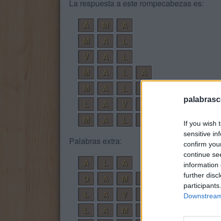
La respuesta a este rompecabezas es:
A
M
A
M
A
L
V
A
L
M
A
L
A
M
A
L
V
A
palabrasc
L
A
V
A
D
A
M
A
L
V
A
D
A
If you wish 
sensitive in
Palabras extra:
confirm you
continue se
A
L
A
information 
further disc
D
A
M
A
participants
L
A
V
A
Downstream 
L
A
M
A