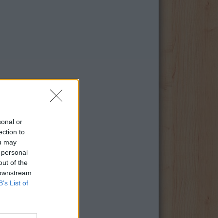
sonal or
ection to
ou may
 personal
out of the
 downstream
B’s List of