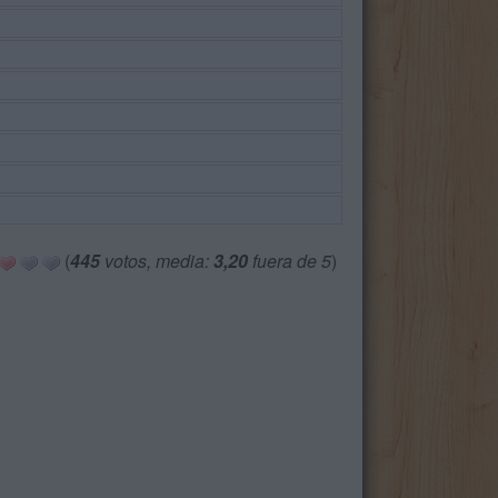
(
445
votos, media:
3,20
fuera de 5
)