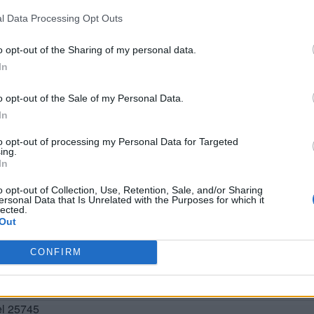
l Data Processing Opt Outs
o opt-out of the Sharing of my personal data.
In
o opt-out of the Sale of my Personal Data.
In
to opt-out of processing my Personal Data for Targeted
ing.
In
BUSCAR MÁS RESPUESTAS
o opt-out of Collection, Use, Retention, Sale, and/or Sharing
ersonal Data that Is Unrelated with the Purposes for which it
lected.
Out
el 25742
CONFIRM
el 25743
el 25744
el 25745