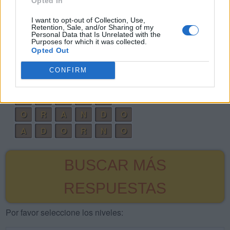
Opted In
O
R
A
N
I want to opt-out of Collection, Use,
Retention, Sale, and/or Sharing of my
R
O
N
D
A
Personal Data that Is Unrelated with the
Purposes for which it was collected.
D
A
D
O
R
Opted Out
D
O
R
A
N
CONFIRM
R
O
N
D
O
A
D
O
R
O
O
R
A
N
D
O
A
D
O
R
N
O
BUSCAR MÁS
RESPUESTAS
Por favor seleccione los niveles: