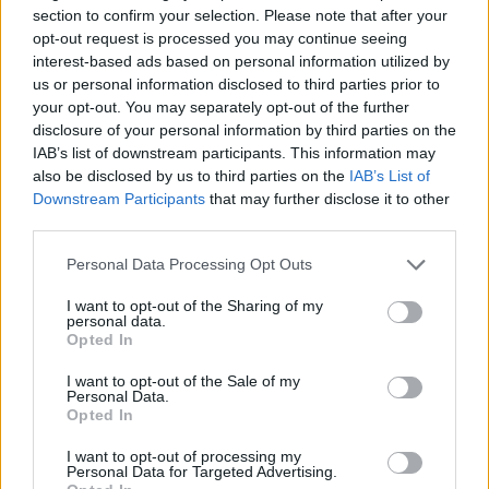
section to confirm your selection. Please note that after your
D
O
N
A
R
opt-out request is processed you may continue seeing
interest-based ads based on personal information utilized by
D
A
R
D
O
us or personal information disclosed to third parties prior to
D
O
N
A
D
O
your opt-out. You may separately opt-out of the further
disclosure of your personal information by third parties on the
D
O
R
A
D
O
IAB’s list of downstream participants. This information may
R
O
N
D
A
D
O
also be disclosed by us to third parties on the
IAB’s List of
Downstream Participants
that may further disclose it to other
D
O
N
A
D
O
R
third parties.
O
R
O
Personal Data Processing Opt Outs
O
R
A
I want to opt-out of the Sharing of my
O
D
A
personal data.
Opted In
A
D
N
D
R
O
N
I want to opt-out of the Sale of my
Personal Data.
A
N
D
O
Opted In
A
R
D
O
I want to opt-out of processing my
Personal Data for Targeted Advertising.
O
N
D
A