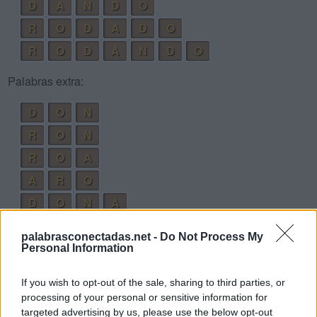
D
A
N
D
O
R
O
D
A
D
O
R
O
D
A
N
D
O
Palabras extra:
D
O
N
R
O
N
R
O
A
A
R
O
D
O
N
A
D
A
D
O
palabrasconectadas.net -
Do Not Process My
N
O
D
O
Personal Information
R
O
D
A
If you wish to opt-out of the sale, sharing to third parties, or
D
O
R
O
processing of your personal or sensitive information for
targeted advertising by us, please use the below opt-out
D
O
N
O