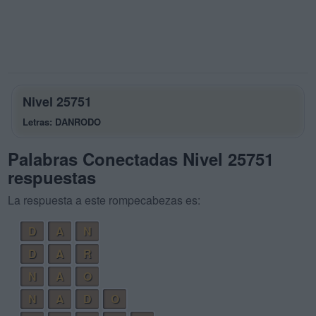
Nivel 25751
Letras: DANRODO
Palabras Conectadas Nivel 25751
respuestas
La respuesta a este rompecabezas es:
D
A
N
D
A
R
N
A
O
N
A
D
O