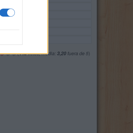
(
445
votos, media:
3,20
fuera de 5
)