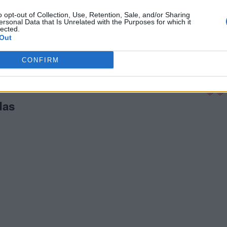
el 25758
o opt-out of Collection, Use, Retention, Sale, and/or Sharing
ersonal Data that Is Unrelated with the Purposes for which it
el 25759
lected.
el 25760
Out
el 25761
CONFIRM
el 25762
das