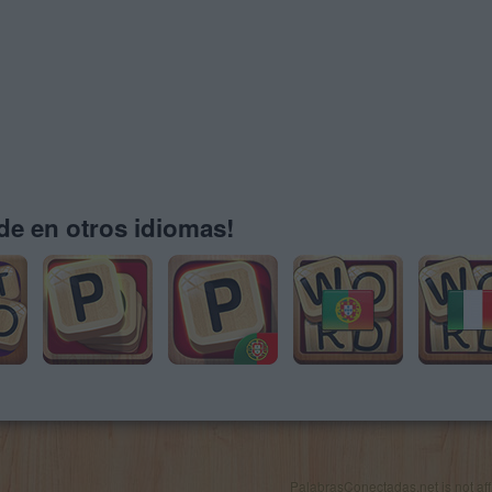
e en otros idiomas!
PalabrasConectadas.net is not affil