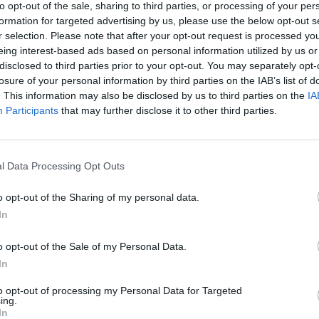
to opt-out of the sale, sharing to third parties, or processing of your per
formation for targeted advertising by us, please use the below opt-out s
r selection. Please note that after your opt-out request is processed y
eing interest-based ads based on personal information utilized by us or
disclosed to third parties prior to your opt-out. You may separately opt-
losure of your personal information by third parties on the IAB’s list of
. This information may also be disclosed by us to third parties on the
IA
Participants
that may further disclose it to other third parties.
BUSCAR MÁS RESPUESTAS
l Data Processing Opt Outs
o opt-out of the Sharing of my personal data.
el 25752
In
el 25753
o opt-out of the Sale of my Personal Data.
el 25754
In
el 25755
to opt-out of processing my Personal Data for Targeted
el 25756
ing.
vel 25757
In