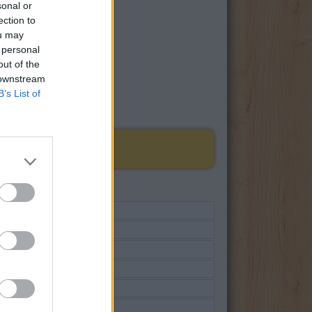
sonal or
ection to
ou may
 personal
out of the
 downstream
B’s List of