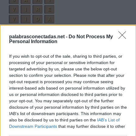
V
I
R
E
V
I
D
A
R
I
S
A
palabrasconectadas.net -
Do Not Process My
S
E
D
A
Personal Information
V
I
S
A
If you wish to opt-out of the sale, sharing to third parties, or
V
E
D
A
processing of your personal or sensitive information for
D
I
V
A
targeted advertising by us, please use the below opt-out
section to confirm your selection. Please note that after your
D
I
R
E
opt-out request is processed you may continue seeing
S
I
D
A
interest-based ads based on personal information utilized by
us or personal information disclosed to third parties prior to
V
E
I
S
your opt-out. You may separately opt-out of the further
E
R
A
S
disclosure of your personal information by third parties on the
IAB’s list of downstream participants. This information may
A
R
D
E
also be disclosed by us to third parties on the
IAB’s List of
I
D
E
A
Downstream Participants
that may further disclose it to other
third parties.
A
I
R
E