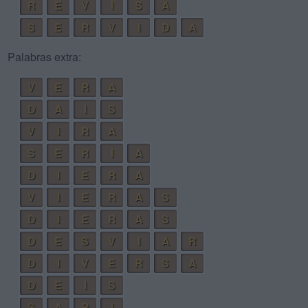
R
E
V
I
S
A
S
E
R
V
I
D
A
Palabras extra:
V
E
R
A
D
A
I
S
V
I
R
A
S
E
R
I
A
D
I
E
R
A
V
I
E
R
A
S
D
I
E
R
A
S
D
E
S
V
I
A
R
D
I
V
E
R
S
A
D
E
I
S
S
A
R
I