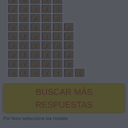
A
R
I
E
S
I
D
E
A
R
S
I
E
R
V
A
D
E
R
I
V
A
V
I
S
E
R
A
S
E
R
V
I
A
E
V
A
D
I
R
D
E
R
I
V
A
S
BUSCAR MÁS
RESPUESTAS
Por favor seleccione los niveles: