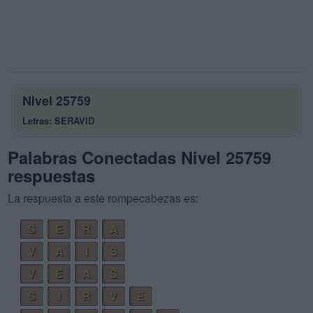
Nivel 25759
Letras: SERAVID
Palabras Conectadas Nivel 25759
respuestas
La respuesta a este rompecabezas es:
S
E
R
A
V
A
I
S
V
E
A
S
S
I
R
V
E