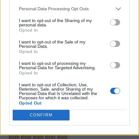
A
S
I
R
Personal Data Processing Opt Outs
A
R
E
S
I want to opt-out of the Sharing of my
personal data.
I
R
S
E
Opted In
V
I
E
R
A
I want to opt-out of the Sale of my
Personal Data.
S
I
R
V
A
Opted In
V
E
R
A
S
I want to opt-out of processing my
Personal Data for Targeted Advertising.
D
A
R
S
E
Opted In
S
I
D
R
A
I want to opt-out of Collection, Use,
V
E
R
S
A
Retention, Sale, and/or Sharing of my
Personal Data that Is Unrelated with the
Purposes for which it was collected.
V
E
D
A
S
Opted Out
V
I
R
E
S
CONFIRM
I
D
E
A
S
A
V
I
S
E
E
R
A
I
S