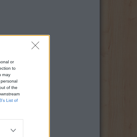
sonal or
ection to
ou may
 personal
out of the
 downstream
B’s List of