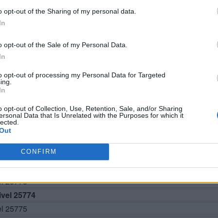
o opt-out of the Sharing of my personal data.
In
o opt-out of the Sale of my Personal Data.
In
to opt-out of processing my Personal Data for Targeted
BUSCAR MÁS RESPUESTAS
ing.
In
o opt-out of Collection, Use, Retention, Sale, and/or Sharing
ersonal Data that Is Unrelated with the Purposes for which it
lected.
el 25769
Out
el 25770
CONFIRM
el 25771
el 25772
el 25773
vel 25774
el 25775