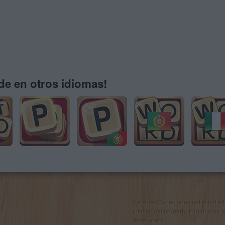
e en otros idiomas!
PalabrasConectadas.net is not affil
intellectual property, trademarks, 
developers.