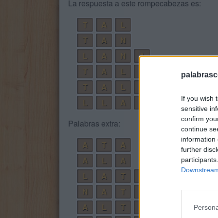
La respuesta a este rompecabezas es:
T
A
L
T
A
N
L
A
N
A
T
A
L
A
palabrasc
T
A
L
L
A
If you wish 
L
L
A
N
T
A
sensitive in
confirm you
Palabras extra:
continue se
information 
A
T
A
further disc
A
L
A
participants
Downstream 
L
A
T
A
N
A
T
A
A
L
T
A
Persona