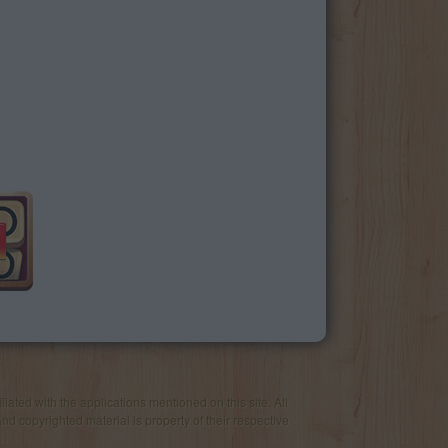
iated with the applications mentioned on this site. All
and copyrighted material is property of their respective