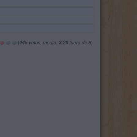
(
445
votos, media:
3,20
fuera de 5
)