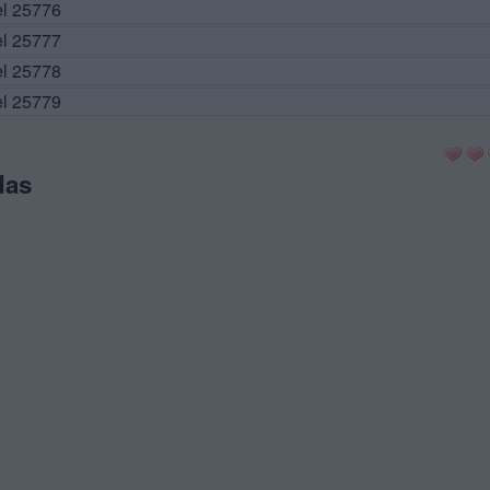
el 25776
el 25777
el 25778
el 25779
das