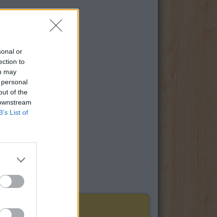
sonal or
ection to
ou may
 personal
out of the
 downstream
B’s List of