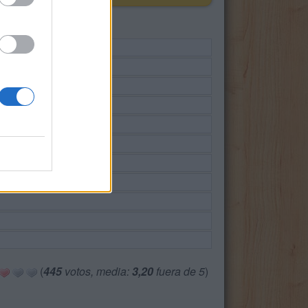
(
445
votos, media:
3,20
fuera de 5
)