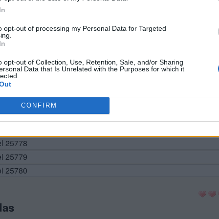
In
to opt-out of processing my Personal Data for Targeted
el 25770
ing.
In
el 25771
el 25772
o opt-out of Collection, Use, Retention, Sale, and/or Sharing
ersonal Data that Is Unrelated with the Purposes for which it
el 25773
lected.
Out
el 25774
vel 25775
CONFIRM
el 25776
el 25777
el 25778
el 25779
el 25780
das