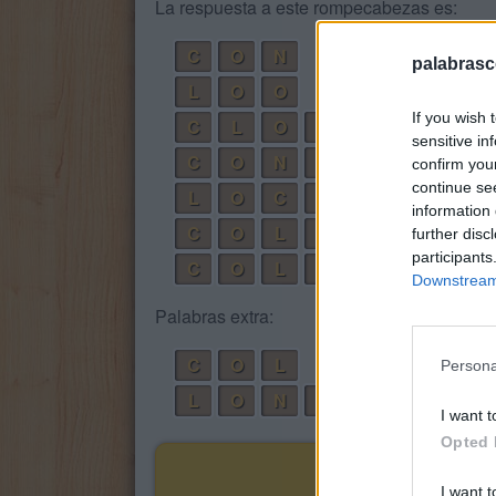
La respuesta a este rompecabezas es:
C
O
N
palabrasc
L
O
O
If you wish 
C
L
O
N
sensitive in
C
O
N
O
confirm you
continue se
L
O
C
O
information 
C
O
L
O
N
further disc
participants
C
O
L
O
N
O
Downstream 
Palabras extra:
C
O
L
Persona
L
O
N
C
O
I want t
Opted 
I want t