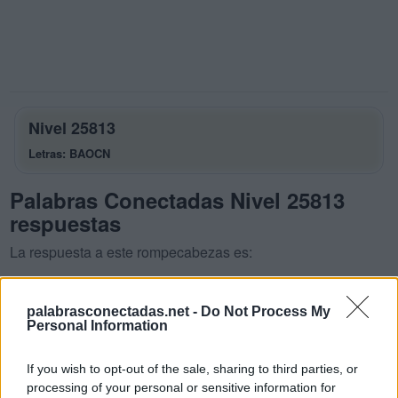
Nivel 25813
Letras: BAOCN
Palabras Conectadas Nivel 25813
respuestas
La respuesta a este rompecabezas es:
B
A
O
palabrasconectadas.net -
Do Not Process My
B
O
A
Personal Information
C
A
O
If you wish to opt-out of the sale, sharing to third parties, or
B
O
C
A
processing of your personal or sensitive information for