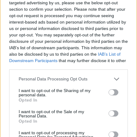
B
A
N
C
O
targeted advertising by us, please use the below opt-out
section to confirm your selection. Please note that after your
Palabras extra:
opt-out request is processed you may continue seeing
interest-based ads based on personal information utilized by
N
A
O
us or personal information disclosed to third parties prior to
your opt-out. You may separately opt-out of the further
C
O
N
disclosure of your personal information by third parties on the
C
A
B
O
IAB’s list of downstream participants. This information may
also be disclosed by us to third parties on the
IAB’s List of
N
A
B
O
Downstream Participants
that may further disclose it to other
third parties.
N
A
C
O
C
O
B
A
Personal Data Processing Opt Outs
O
C
A
I want to opt-out of the Sharing of my
personal data.
Opted In
BUSCAR MÁS
I want to opt-out of the Sale of my
Personal Data.
RESPUESTAS
Opted In
I want to opt-out of processing my
Por favor seleccione los niveles:
Personal Data for Targeted Advertising.