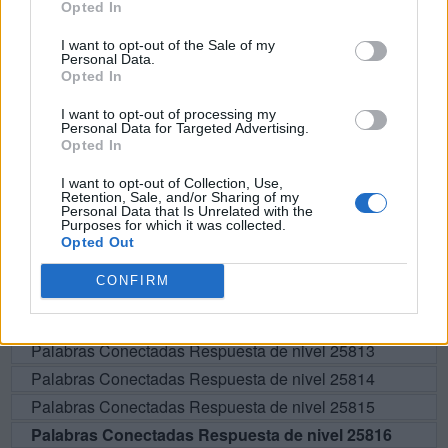
Opted In
N
I
E
T
A
I want to opt-out of the Sale of my
Personal Data.
E
V
I
T
A
Opted In
E
T
N
I
A
I want to opt-out of processing my
Personal Data for Targeted Advertising.
Opted In
BUSCAR MÁS
I want to opt-out of Collection, Use,
Retention, Sale, and/or Sharing of my
RESPUESTAS
Personal Data that Is Unrelated with the
Purposes for which it was collected.
Opted Out
Por favor seleccione los niveles:
CONFIRM
Palabras Conectadas Respuesta de nivel 25811
Palabras Conectadas Respuesta de nivel 25812
Palabras Conectadas Respuesta de nivel 25813
Palabras Conectadas Respuesta de nivel 25814
Palabras Conectadas Respuesta de nivel 25815
Palabras Conectadas Respuesta de nivel 25816