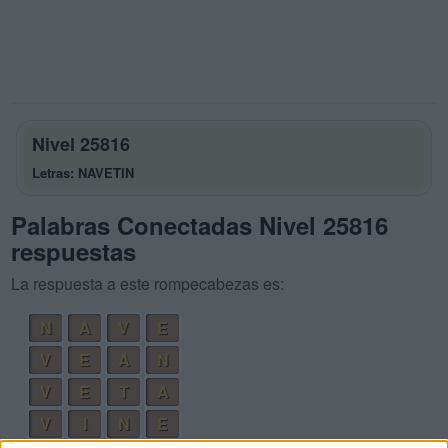
Nivel 25816
Letras: NAVETIN
Palabras Conectadas Nivel 25816
respuestas
La respuesta a este rompecabezas es:
N
A
V
E
V
E
A
N
V
E
T
A
V
I
N
E