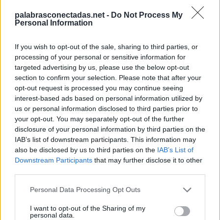
T
E
N
I
A
palabrasconectadas.net -
Do Not Process My
E
V
I
T
A
N
Personal Information
I
N
V
E
N
T
A
If you wish to opt-out of the sale, sharing to third parties, or
Palabras extra:
processing of your personal or sensitive information for
targeted advertising by us, please use the below opt-out
N
E
N
A
section to confirm your selection. Please note that after your
opt-out request is processed you may continue seeing
V
E
N
A
interest-based ads based on personal information utilized by
T
E
N
A
us or personal information disclosed to third parties prior to
your opt-out. You may separately opt-out of the further
V
E
N
I
A
disclosure of your personal information by third parties on the
N
I
E
V
A
IAB’s list of downstream participants. This information may
also be disclosed by us to third parties on the
IAB’s List of
T
I
N
A
Downstream Participants
that may further disclose it to other
third parties.
A
T
E
N
A
N
T
E
Personal Data Processing Opt Outs
A
N
T
I
I want to opt-out of the Sharing of my
personal data.
V
E
N
T
A