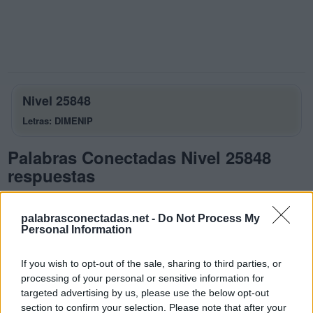
Nivel 25848
Letras: DIMENIP
Palabras Conectadas Nivel 25848
respuestas
La respuesta a este rompecabezas es:
palabrasconectadas.net -
Do Not Process My
D
I
M
E
Personal Information
M
I
D
E
If you wish to opt-out of the sale, sharing to third parties, or
M
I
N
I
processing of your personal or sensitive information for
targeted advertising by us, please use the below opt-out
P
I
D
E
section to confirm your selection. Please note that after your