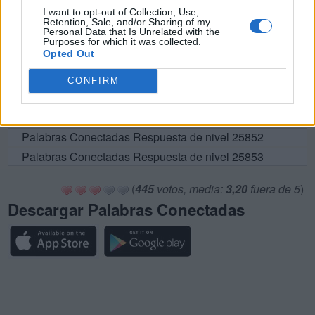
I want to opt-out of Collection, Use,
Palabras Conectadas Respuesta de nivel 25846
Retention, Sale, and/or Sharing of my
Personal Data that Is Unrelated with the
Palabras Conectadas Respuesta de nivel 25847
Purposes for which it was collected.
Opted Out
Palabras Conectadas Respuesta de nivel 25848
Palabras Conectadas Respuesta de nivel 25849
CONFIRM
Palabras Conectadas Respuesta de nivel 25850
Palabras Conectadas Respuesta de nivel 25851
Palabras Conectadas Respuesta de nivel 25852
Palabras Conectadas Respuesta de nivel 25853
(
445
votos, media:
3,20
fuera de 5
)
Descargar Palabras Conectadas