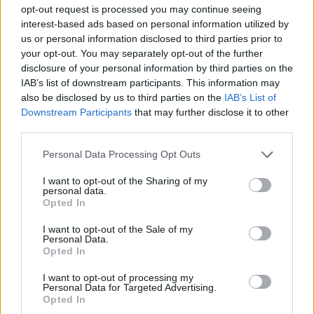
P
I
D
E
N
opt-out request is processed you may continue seeing
interest-based ads based on personal information utilized by
I
M
P
I
D
E
us or personal information disclosed to third parties prior to
I
M
P
I
D
E
N
your opt-out. You may separately opt-out of the further
disclosure of your personal information by third parties on the
Palabras extra:
IAB’s list of downstream participants. This information may
also be disclosed by us to third parties on the
IAB’s List of
I
D
E
M
Downstream Participants
that may further disclose it to other
third parties.
M
I
D
E
N
Personal Data Processing Opt Outs
BUSCAR MÁS
I want to opt-out of the Sharing of my
personal data.
Opted In
RESPUESTAS
I want to opt-out of the Sale of my
Personal Data.
Por favor seleccione los niveles:
Opted In
Palabras Conectadas Respuesta de nivel 25843
I want to opt-out of processing my
Personal Data for Targeted Advertising.
Palabras Conectadas Respuesta de nivel 25844
Opted In
Palabras Conectadas Respuesta de nivel 25845