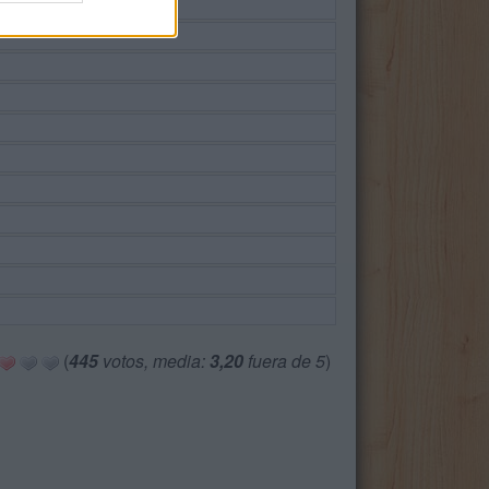
(
445
votos, media:
3,20
fuera de 5
)