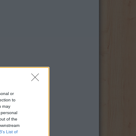
sonal or
ection to
ou may
 personal
out of the
 downstream
B’s List of