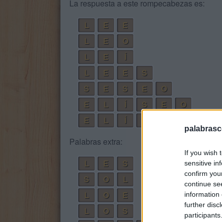
La respuesta a este rompecabezas es:
L
E
E
L
E
O
L
E
Í
L
E
E
S
S
E
S
E
O
E
L
Í
S
E
O
E
L
Í
S
E
O
S
palabrasc
Palabras extra:
If you wish 
L
E
S
sensitive in
confirm you
S
O
L
continue se
L
O
E
information 
further disc
L
O
S
participants