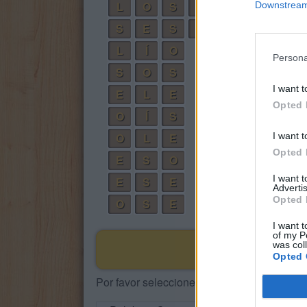
L
O
S
E
Downstream 
S
E
S
O
L
Í
O
Persona
S
O
S
I want t
E
L
E
Opted 
O
Í
S
I want t
O
L
E
Opted 
E
S
O
I want 
E
S
E
Advertis
Opted 
O
S
E
I want t
of my P
was col
Opted 
Por favor seleccione los niveles: