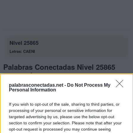
Nivel 25865
Letras: CAENI
Palabras Conectadas Nivel 25865
respuestas
La respuesta a este rompecabezas es:
palabrasconectadas.net -
Do Not Process My
Personal Information
C
A
E
If you wish to opt-out of the sale, sharing to third parties, or
C
A
E
N
processing of your personal or sensitive information for
C
E
N
A
targeted advertising by us, please use the below opt-out
section to confirm your selection. Please note that after your
N
A
C
E
opt-out request is processed you may continue seeing