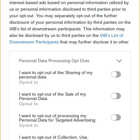
N
E
C
I
A
interest-based ads based on personal information utilized by
us or personal information disclosed to third parties prior to
Palabras extra:
your opt-out. You may separately opt-out of the further
disclosure of your personal information by third parties on the
C
I
N
E
IAB’s list of downstream participants. This information may
also be disclosed by us to third parties on the
IAB’s List of
C
I
E
N
Downstream Participants
that may further disclose it to other
third parties.
I
N
C
A
Personal Data Processing Opt Outs
BUSCAR MÁS
I want to opt-out of the Sharing of my
personal data.
RESPUESTAS
Opted In
I want to opt-out of the Sale of my
Por favor seleccione los niveles:
Personal Data.
Opted In
Palabras Conectadas Respuesta de nivel 25860
I want to opt-out of processing my
Palabras Conectadas Respuesta de nivel 25861
Personal Data for Targeted Advertising.
Opted In
Palabras Conectadas Respuesta de nivel 25862
I want to opt-out of Collection, Use,
Palabras Conectadas Respuesta de nivel 25863