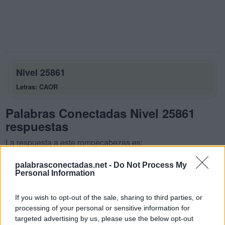
Nivel 25861
Letras: CAOR
Palabras Conectadas Nivel 25861
respuestas
La respuesta a este rompecabezas es:
C
A
O
palabrasconectadas.net -
Do Not Process My
Personal Information
C
A
R
O
C
O
R
A
If you wish to opt-out of the sale, sharing to third parties, or
processing of your personal or sensitive information for
O
R
C
A
targeted advertising by us, please use the below opt-out