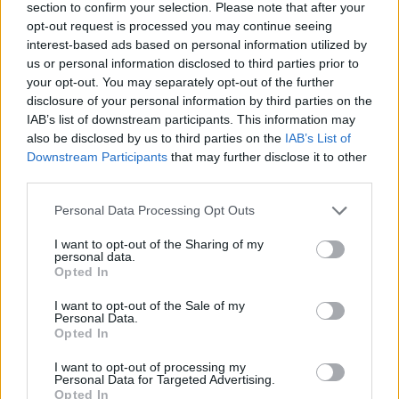
R
O
C
A
section to confirm your selection. Please note that after your
opt-out request is processed you may continue seeing
Palabras extra:
interest-based ads based on personal information utilized by
us or personal information disclosed to third parties prior to
R
O
A
your opt-out. You may separately opt-out of the further
disclosure of your personal information by third parties on the
A
R
O
IAB’s list of downstream participants. This information may
also be disclosed by us to third parties on the
IAB’s List of
O
R
A
Downstream Participants
that may further disclose it to other
O
C
A
third parties.
A
R
C
O
Personal Data Processing Opt Outs
I want to opt-out of the Sharing of my
BUSCAR MÁS
personal data.
Opted In
RESPUESTAS
I want to opt-out of the Sale of my
Personal Data.
Opted In
Por favor seleccione los niveles:
I want to opt-out of processing my
Palabras Conectadas Respuesta de nivel 25856
Personal Data for Targeted Advertising.
Opted In