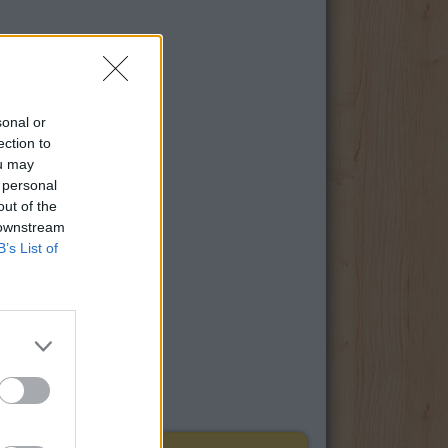
sonal or
ection to
ou may
 personal
out of the
 downstream
B’s List of