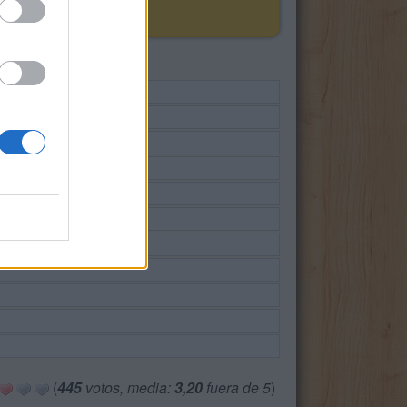
(
445
votos, media:
3,20
fuera de 5
)