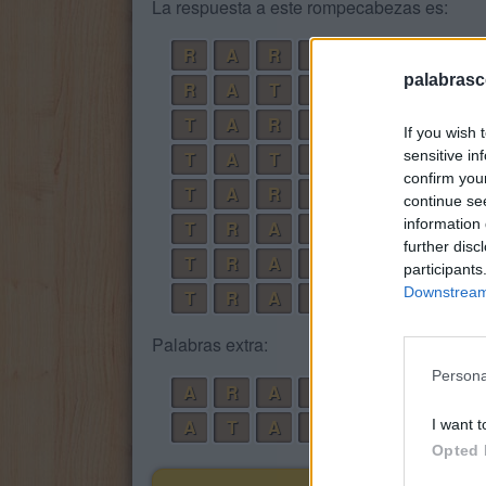
La respuesta a este rompecabezas es:
R
A
R
A
palabrasc
R
A
T
A
T
A
R
A
If you wish 
sensitive in
T
A
T
A
confirm you
T
A
R
T
A
continue se
information 
T
R
A
T
A
further disc
T
R
A
T
A
R
participants
Downstream 
T
R
A
T
A
R
A
Palabras extra:
Persona
A
R
A
R
A
T
A
R
I want t
Opted 