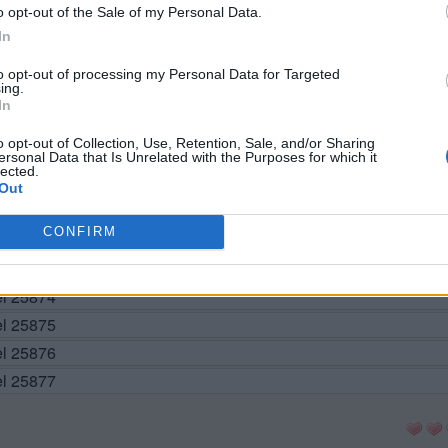
BUSCAR MÁS RESPUESTAS
o opt-out of the Sale of my Personal Data.
In
to opt-out of processing my Personal Data for Targeted
ing.
el 25867
In
el 25868
o opt-out of Collection, Use, Retention, Sale, and/or Sharing
el 25869
ersonal Data that Is Unrelated with the Purposes for which it
lected.
el 25870
Out
el 25871
CONFIRM
vel 25872
el 25873
el 25874
el 25875
el 25876
el 25877