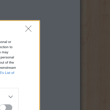
sonal or
ection to
ou may
 personal
out of the
 downstream
B’s List of