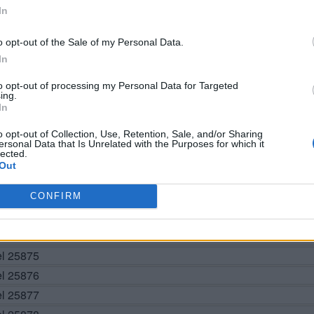
In
o opt-out of the Sale of my Personal Data.
In
BUSCAR MÁS RESPUESTAS
to opt-out of processing my Personal Data for Targeted
ing.
In
o opt-out of Collection, Use, Retention, Sale, and/or Sharing
el 25869
ersonal Data that Is Unrelated with the Purposes for which it
lected.
el 25870
Out
el 25871
el 25872
CONFIRM
el 25873
vel 25874
el 25875
el 25876
el 25877