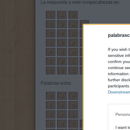
La respuesta a este rompecabezas es:
L
A
R
C
U
A
L
C
U
R
A
palabrasc
L
U
P
A
If you wish 
P
U
R
A
sensitive in
C
U
L
P
A
confirm you
continue se
C
U
L
P
A
R
information 
further disc
Palabras extra:
participants
Downstream 
R
A
P
P
A
R
C
A
L
Persona
R
U
C
A
I want t