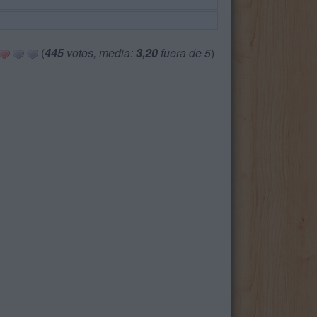
(
445
votos, media:
3,20
fuera de 5
)