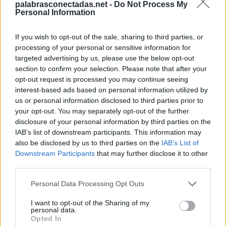
T
A
L
V
E
Z
palabrasconectadas.net -
Do Not Process My
Personal Information
Palabras extra:
If you wish to opt-out of the sale, sharing to third parties, or
V
E
A
processing of your personal or sensitive information for
targeted advertising by us, please use the below opt-out
T
A
L
section to confirm your selection. Please note that after your
T
E
Z
opt-out request is processed you may continue seeing
interest-based ads based on personal information utilized by
V
A
L
us or personal information disclosed to third parties prior to
V
E
T
A
your opt-out. You may separately opt-out of the further
disclosure of your personal information by third parties on the
V
A
L
E
IAB’s list of downstream participants. This information may
also be disclosed by us to third parties on the
IAB’s List of
V
E
L
A
Downstream Participants
that may further disclose it to other
V
E
Z
third parties.
A
T
E
Personal Data Processing Opt Outs
A
V
E
I want to opt-out of the Sharing of my
T
E
L
A
personal data.
Opted In
T
A
L
E