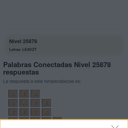
Nivel 25878
Letras: LEAVZT
Palabras Conectadas Nivel 25878
respuestas
La respuesta a este rompecabezas es:
L
E
A
L
A
V
E
Z
E
T
A
V
A
L
E
T