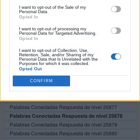
I want to opt-out of the Sale of my
L
A
T
E
Personal Data.
Opted In
BUSCAR MÁS
I want to opt-out of processing my
Personal Data for Targeted Advertising.
Opted In
RESPUESTAS
I want to opt-out of Collection, Use,
Retention, Sale, and/or Sharing of my
Por favor seleccione los niveles:
Personal Data that Is Unrelated with the
Purposes for which it was collected.
Opted Out
Palabras Conectadas Respuesta de nivel 25873
Palabras Conectadas Respuesta de nivel 25874
CONFIRM
Palabras Conectadas Respuesta de nivel 25875
Palabras Conectadas Respuesta de nivel 25876
Palabras Conectadas Respuesta de nivel 25877
Palabras Conectadas Respuesta de nivel 25878
Palabras Conectadas Respuesta de nivel 25879
Palabras Conectadas Respuesta de nivel 25880