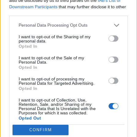
also be disclosed by us to third parties on the
IAB’s List of
Downstream Participants
that may further disclose it to other
A
N
D
O
third parties.
A
R
D
O
Personal Data Processing Opt Outs
A
M
O
R
I want to opt-out of the Sharing of my
O
N
D
A
personal data.
Opted In
I
N
D
O
O
R
A
N
I want to opt-out of the Sale of my
Personal Data.
R
I
N
D
A
Opted In
D
O
M
A
R
I want to opt-out of processing my
Personal Data for Targeted Advertising.
N
O
R
I
A
Opted In
R
A
D
I
O
I want to opt-out of Collection, Use,
Retention, Sale, and/or Sharing of my
M
A
N
D
O
Personal Data that Is Unrelated with the
Purposes for which it was collected.
R
O
N
D
A
Opted Out
N
O
R
M
A
CONFIRM
D
O
R
I
A