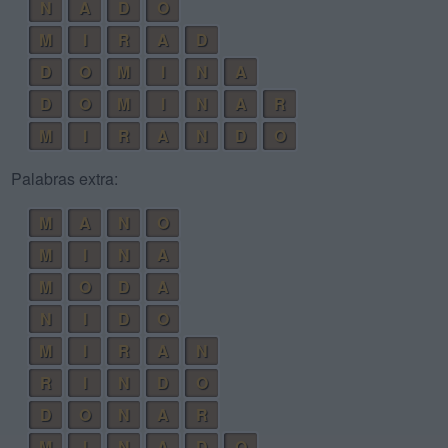
N
A
D
O
M
I
R
A
D
D
O
M
I
N
A
D
O
M
I
N
A
R
M
I
R
A
N
D
O
Palabras extra:
M
A
N
O
M
I
N
A
M
O
D
A
N
I
D
O
M
I
R
A
N
R
I
N
D
O
D
O
N
A
R
M
I
N
A
D
O