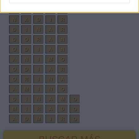
M
I
N
A
R
N
A
D
I
R
D
I
N
A
R
D
O
R
A
N
O
D
I
A
N
A
N
I
M
O
O
D
I
A
R
O
R
I
N
A
A
M
I
N
O
D
I
N
A
M
O
M
I
R
A
D
O
A
D
M
I
R
O