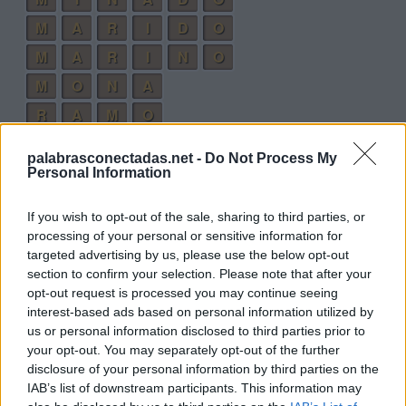
M
A
R
I
D
O
M
A
R
I
N
O
M
O
N
A
R
A
M
O
M
I
R
A
palabrasconectadas.net -
Do Not Process My
R
I
M
A
Personal Information
R
O
D
A
If you wish to opt-out of the sale, sharing to third parties, or
D
O
M
A
processing of your personal or sensitive information for
targeted advertising by us, please use the below opt-out
M
I
N
O
section to confirm your selection. Please note that after your
M
I
D
A
opt-out request is processed you may continue seeing
interest-based ads based on personal information utilized by
M
A
R
O
us or personal information disclosed to third parties prior to
M
O
R
A
your opt-out. You may separately opt-out of the further
disclosure of your personal information by third parties on the
D
R
O
N
IAB’s list of downstream participants. This information may
O
D
I
A