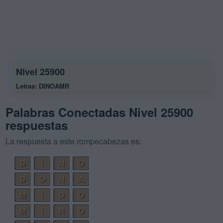
Nivel 25900
Letras: DINOAMR
Palabras Conectadas Nivel 25900
respuestas
La respuesta a este rompecabezas es:
D
I
N
O
D
O
N
A
M
I
D
O
M
I
R
O