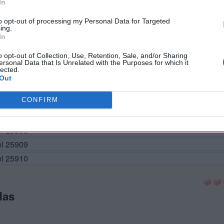
In
el 25900
to opt-out of processing my Personal Data for Targeted
ing.
el 25901
In
el 25902
o opt-out of Collection, Use, Retention, Sale, and/or Sharing
el 25903
ersonal Data that Is Unrelated with the Purposes for which it
lected.
el 25904
Out
vel 25905
CONFIRM
el 25906
el 25907
el 25908
el 25909
el 25910
das