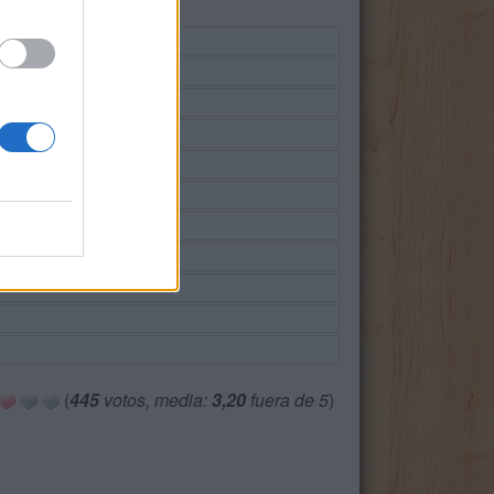
(
445
votos, media:
3,20
fuera de 5
)