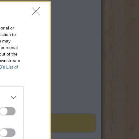
sonal or
ection to
ou may
 personal
out of the
 downstream
B’s List of