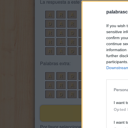
La respuesta a este rompecabezas es:
palabrasc
A
R
A
D
A
R
If you wish 
sensitive in
R
A
D
A
confirm you
R
A
R
A
continue se
information 
R
A
D
A
R
further disc
participants
Palabras extra:
Downstream 
A
R
D
A
A
R
A
R
Persona
A
D
R
A
I want t
Opted 
I want t
Por favor seleccione los niveles: