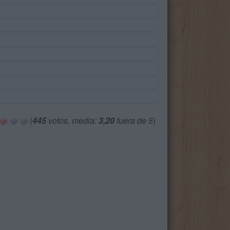
(
445
votos, media:
3,20
fuera de 5
)