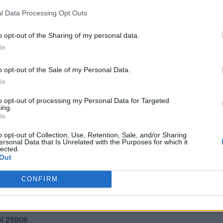
l Data Processing Opt Outs
o opt-out of the Sharing of my personal data.
In
o opt-out of the Sale of my Personal Data.
In
to opt-out of processing my Personal Data for Targeted
ing.
In
BUSCAR MÁS RESPUESTAS
o opt-out of Collection, Use, Retention, Sale, and/or Sharing
ersonal Data that Is Unrelated with the Purposes for which it
lected.
Out
el 25903
CONFIRM
el 25904
el 25905
el 25906