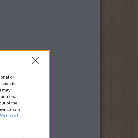
sonal or
ection to
ou may
 personal
out of the
 downstream
B’s List of