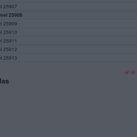
el 25907
vel 25908
el 25909
el 25910
el 25911
el 25912
el 25913
das