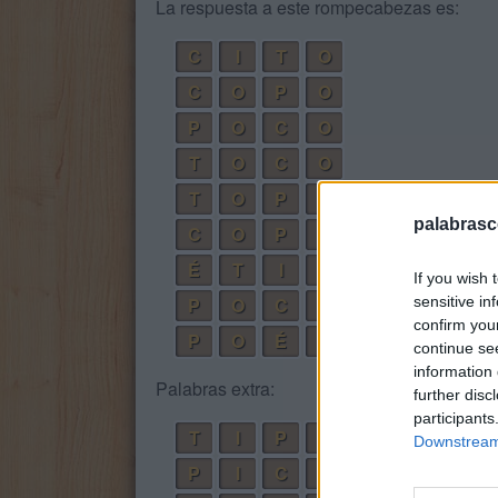
La respuesta a este rompecabezas es:
C
I
T
O
C
O
P
O
P
O
C
O
T
O
C
O
T
O
P
O
palabrasc
C
O
P
I
O
É
T
I
C
O
If you wish 
sensitive in
P
O
C
I
T
O
confirm you
P
O
É
T
I
C
O
continue se
information 
Palabras extra:
further disc
participants
T
I
P
O
Downstream 
P
I
C
O