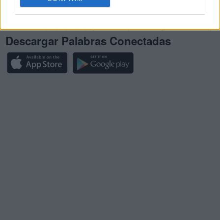
Palabras Conectadas Respuesta de nivel 25922
(
445
votos, media:
3,20
fuera de 5
)
Descargar Palabras Conectadas