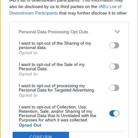
IAB’s list of downstream participants. This information may
also be disclosed by us to third parties on the
IAB’s List of
BUSCAR MÁS
Downstream Participants
that may further disclose it to other
third parties.
RESPUESTAS
Personal Data Processing Opt Outs
Por favor seleccione los niveles:
I want to opt-out of the Sharing of my
personal data.
Opted In
Palabras Conectadas Respuesta de nivel 25912
Palabras Conectadas Respuesta de nivel 25913
I want to opt-out of the Sale of my
Personal Data.
Palabras Conectadas Respuesta de nivel 25914
Opted In
Palabras Conectadas Respuesta de nivel 25915
I want to opt-out of processing my
Palabras Conectadas Respuesta de nivel 25916
Personal Data for Targeted Advertising.
Opted In
Palabras Conectadas Respuesta de nivel 25917
Palabras Conectadas Respuesta de nivel 25918
I want to opt-out of Collection, Use,
Retention, Sale, and/or Sharing of my
Palabras Conectadas Respuesta de nivel 25919
Personal Data that Is Unrelated with the
Purposes for which it was collected.
Palabras Conectadas Respuesta de nivel 25920
Opted Out
Palabras Conectadas Respuesta de nivel 25921
CONFIRM