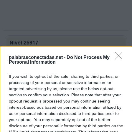
Nivel 25917
Letras: MORO
palabrasconectadas.net -
Do Not Process My
Personal Information
Palabras Conectadas Nivel 25917
respuestas
If you wish to opt-out of the sale, sharing to third parties, or
La respuesta a este rompecabezas es:
processing of your personal or sensitive information for
targeted advertising by us, please use the below opt-out
section to confirm your selection. Please note that after your
M
O
R
opt-out request is processed you may continue seeing
O
R
O
interest-based ads based on personal information utilized by
us or personal information disclosed to third parties prior to
M
O
R
O
your opt-out. You may separately opt-out of the further
R
O
M
O
disclosure of your personal information by third parties on the