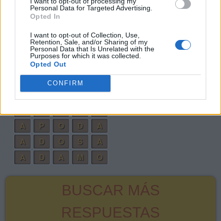
I want to opt-out of processing my
Personal Data for Targeted Advertising.
P
O
D
A
Opted In
A
M
A
S
I want to opt-out of Collection, Use,
Retention, Sale, and/or Sharing of my
A
S
M
A
Personal Data that Is Unrelated with the
Purposes for which it was collected.
A
S
A
D
Opted Out
A
S
O
M
A
CONFIRM
A
M
A
D
O
A
S
A
D
O
A
P
O
D
A
A
D
O
S
A
A
D
A
M
O
BUSCAR MÁS
RESPUESTAS