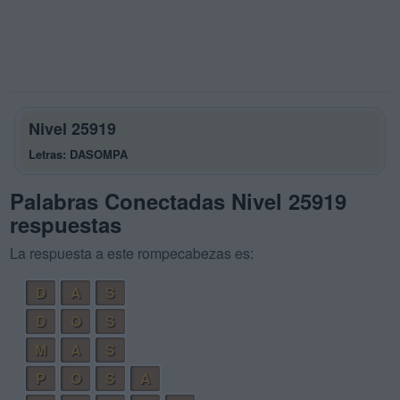
Nivel 25919
Letras: DASOMPA
Palabras Conectadas Nivel 25919
respuestas
La respuesta a este rompecabezas es:
D
A
S
D
O
S
M
A
S
P
O
S
A