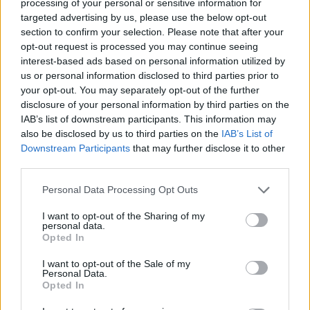
processing of your personal or sensitive information for
targeted advertising by us, please use the below opt-out
P
A
S
A
D
section to confirm your selection. Please note that after your
P
A
S
M
A
opt-out request is processed you may continue seeing
interest-based ads based on personal information utilized by
P
O
S
A
D
A
us or personal information disclosed to third parties prior to
P
O
M
A
D
A
your opt-out. You may separately opt-out of the further
disclosure of your personal information by third parties on the
A
M
O
IAB’s list of downstream participants. This information may
A
M
A
also be disclosed by us to third parties on the
IAB’s List of
Downstream Participants
that may further disclose it to other
O
D
A
third parties.
A
S
O
Personal Data Processing Opt Outs
P
A
S
A
I want to opt-out of the Sharing of my
S
A
P
O
personal data.
Opted In
S
O
D
A
S
O
M
A
I want to opt-out of the Sale of my
Personal Data.
D
O
M
A
Opted In
P
O
M
A