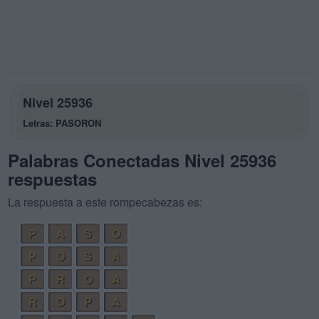
Nivel 25936
Letras: PASORON
Palabras Conectadas Nivel 25936
respuestas
La respuesta a este rompecabezas es:
P
A
S
O
P
O
S
A
P
R
O
A
R
O
P
A