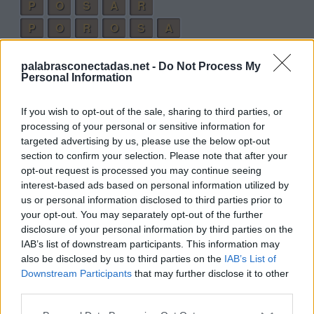
P
O
S
A
R
P
O
R
O
S
A
S
O
N
O
R
A
palabrasconectadas.net -
Do Not Process My
S
O
P
R
A
N
O
Personal Information
Palabras extra:
If you wish to opt-out of the sale, sharing to third parties, or
processing of your personal or sensitive information for
R
O
S
A
targeted advertising by us, please use the below opt-out
S
O
P
A
section to confirm your selection. Please note that after your
opt-out request is processed you may continue seeing
S
A
N
O
interest-based ads based on personal information utilized by
P
A
R
O
us or personal information disclosed to third parties prior to
your opt-out. You may separately opt-out of the further
P
R
O
S
A
disclosure of your personal information by third parties on the
S
O
N
A
R
IAB’s list of downstream participants. This information may
also be disclosed by us to third parties on the
IAB’s List of
P
O
S
A
N
Downstream Participants
that may further disclose it to other
third parties.
P
R
O
N
A
O
S
S
A
P
O