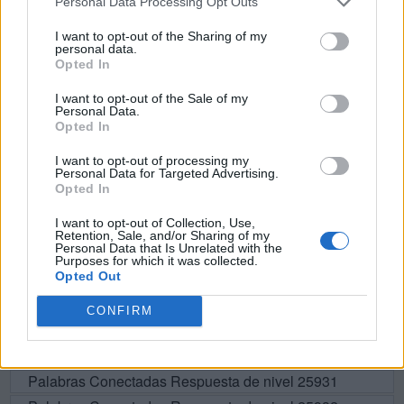
Personal Data Processing Opt Outs
R
A
S
O
I want to opt-out of the Sharing of my
personal data.
S
O
R
A
Opted In
P
O
R
O
I want to opt-out of the Sale of my
Personal Data.
O
S
A
N
Opted In
A
S
N
O
I want to opt-out of processing my
O
R
A
N
Personal Data for Targeted Advertising.
Opted In
S
O
R
N
A
I want to opt-out of Collection, Use,
Retention, Sale, and/or Sharing of my
Personal Data that Is Unrelated with the
BUSCAR MÁS
Purposes for which it was collected.
Opted Out
RESPUESTAS
CONFIRM
Por favor seleccione los niveles:
Palabras Conectadas Respuesta de nivel 25931