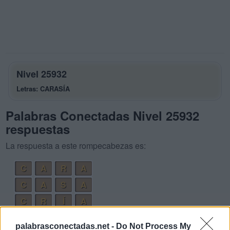
Nivel 25932
Letras: CARASÍA
Palabras Conectadas Nivel 25932
respuestas
La respuesta a este rompecabezas es:
C
A
R
A
C
A
S
A
C
R
Í
A
R
Í
A
S
palabrasconectadas.net -
Do Not Process My