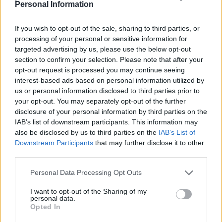
S
A
C
A
Personal Information
C
R
Í
A
S
If you wish to opt-out of the sale, sharing to third parties, or
C
A
S
A
R
A
processing of your personal or sensitive information for
targeted advertising by us, please use the below opt-out
S
A
C
A
R
A
section to confirm your selection. Please note that after your
C
A
S
A
R
Í
A
opt-out request is processed you may continue seeing
interest-based ads based on personal information utilized by
Palabras extra:
us or personal information disclosed to third parties prior to
your opt-out. You may separately opt-out of the further
A
R
C
A
disclosure of your personal information by third parties on the
IAB’s list of downstream participants. This information may
A
S
A
R
also be disclosed by us to third parties on the
IAB’s List of
A
R
A
S
Downstream Participants
that may further disclose it to other
third parties.
R
A
S
C
A
S
A
C
A
R
Personal Data Processing Opt Outs
S
A
C
R
A
I want to opt-out of the Sharing of my
personal data.
S
A
C
A
R
Í
A
Opted In
C
A
S
A
R