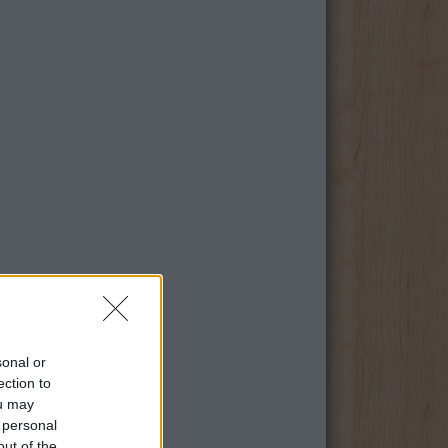
sonal or
ection to
ou may
 personal
out of the