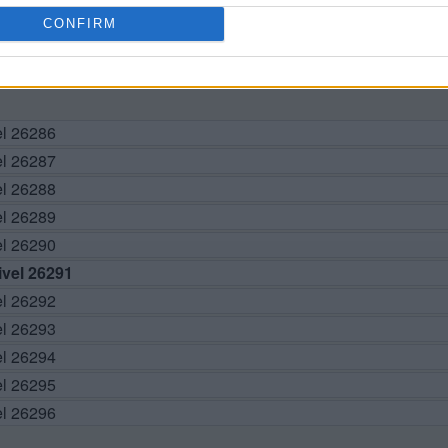
CONFIRM
BUSCAR MÁS RESPUESTAS
el 26286
el 26287
el 26288
el 26289
el 26290
vel 26291
el 26292
el 26293
el 26294
el 26295
el 26296