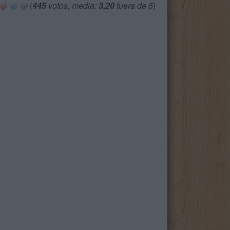
(
445
votos, media:
3,20
fuera de 5
)