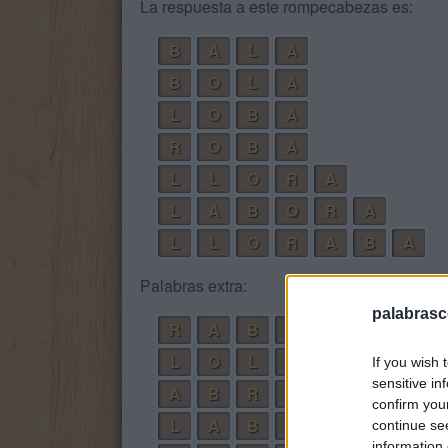
La respuesta a este rompecabezas es:
B
A
L
A
B
O
L
A
L
O
B
A
R
O
B
A
L
L
O
R
A
L
A
B
O
R
A
L
L
O
R
A
B
A
Palabras extra:
palabrasc
R
A
B
O
L
O
L
A
If you wish 
sensitive in
A
B
R
O
confirm you
L
A
B
O
R
continue se
information 