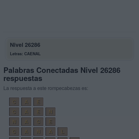
Nivel 26286
Letras: CAENAL
Palabras Conectadas Nivel 26286
respuestas
La respuesta a este rompecabezas es:
C
A
E
C
A
E
N
N
A
C
E
C
A
N
A
L