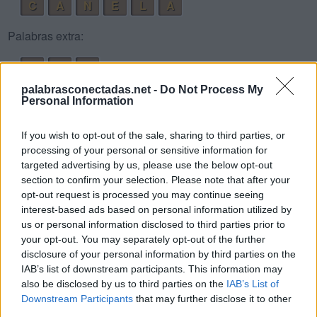
C
A
N
E
L
A
Palabras extra:
L
E
A
C
A
L
palabrasconectadas.net -
Do Not Process My
Personal Information
A
C
A
A
L
A
If you wish to opt-out of the sale, sharing to third parties, or
processing of your personal or sensitive information for
L
E
A
N
targeted advertising by us, please use the below opt-out
C
A
N
A
section to confirm your selection. Please note that after your
opt-out request is processed you may continue seeing
C
A
L
E
interest-based ads based on personal information utilized by
L
A
N
C
E
us or personal information disclosed to third parties prior to
your opt-out. You may separately opt-out of the further
C
A
L
A
disclosure of your personal information by third parties on the
L
A
C
E
IAB’s list of downstream participants. This information may
also be disclosed by us to third parties on the
IAB’s List of
C
E
N
A
Downstream Participants
that may further disclose it to other
third parties.
L
A
N
A