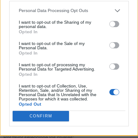
C
L
A
N
Personal Data Processing Opt Outs
L
A
C
A
I want to opt-out of the Sharing of my
personal data.
C
E
L
A
Opted In
A
L
C
E
I want to opt-out of the Sale of my
Personal Data.
A
L
E
A
Opted In
L
A
C
A
N
I want to opt-out of processing my
L
E
N
C
A
Personal Data for Targeted Advertising.
Opted In
A
N
C
L
A
I want to opt-out of Collection, Use,
A
L
C
E
N
Retention, Sale, and/or Sharing of my
Personal Data that Is Unrelated with the
Purposes for which it was collected.
Opted Out
BUSCAR MÁS
CONFIRM
RESPUESTAS
Por favor seleccione los niveles: