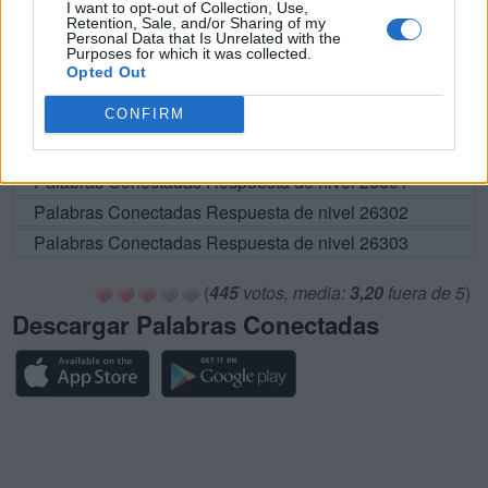
I want to opt-out of Collection, Use,
Retention, Sale, and/or Sharing of my
Palabras Conectadas Respuesta de nivel 26296
Personal Data that Is Unrelated with the
Purposes for which it was collected.
Palabras Conectadas Respuesta de nivel 26297
Opted Out
Palabras Conectadas Respuesta de nivel 26298
CONFIRM
Palabras Conectadas Respuesta de nivel 26299
Palabras Conectadas Respuesta de nivel 26300
Palabras Conectadas Respuesta de nivel 26301
Palabras Conectadas Respuesta de nivel 26302
Palabras Conectadas Respuesta de nivel 26303
(
445
votos, media:
3,20
fuera de 5
)
Descargar Palabras Conectadas