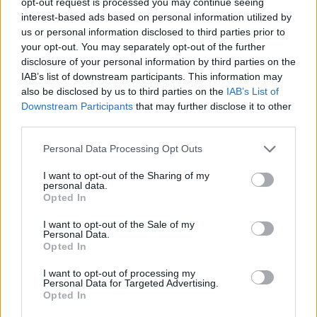
opt-out request is processed you may continue seeing
P
A
J
A
interest-based ads based on personal information utilized by
M
I
A
J
A
us or personal information disclosed to third parties prior to
your opt-out. You may separately opt-out of the further
P
I
J
A
M
A
disclosure of your personal information by third parties on the
IAB’s list of downstream participants. This information may
Palabras extra:
also be disclosed by us to third parties on the
IAB’s List of
Downstream Participants
that may further disclose it to other
A
M
A
third parties.
J
A
M
A
Personal Data Processing Opt Outs
I want to opt-out of the Sharing of my
BUSCAR MÁS
personal data.
Opted In
RESPUESTAS
I want to opt-out of the Sale of my
Personal Data.
Por favor seleccione los niveles:
Opted In
I want to opt-out of processing my
Palabras Conectadas Respuesta de nivel 26293
Personal Data for Targeted Advertising.
Palabras Conectadas Respuesta de nivel 26294
Opted In
Palabras Conectadas Respuesta de nivel 26295