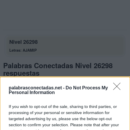
Nivel 26298
Letras: AJAMIP
Palabras Conectadas Nivel 26298
respuestas
La respuesta a este rompecabezas es:
palabrasconectadas.net -
Do Not Process My
Personal Information
A
J
A
M
I
A
If you wish to opt-out of the sale, sharing to third parties, or
processing of your personal or sensitive information for
M
A
J
A
targeted advertising by us, please use the below opt-out
M
A
P
A
section to confirm your selection. Please note that after your