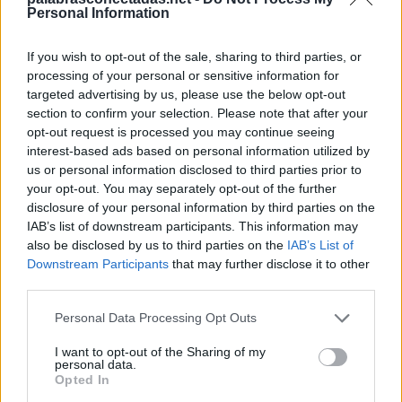
Personal Information
P
I
T
A
D
A
P
I
R
A
T
A
If you wish to opt-out of the sale, sharing to third parties, or
processing of your personal or sensitive information for
I
R
A
targeted advertising by us, please use the below opt-out
I
D
A
section to confirm your selection. Please note that after your
opt-out request is processed you may continue seeing
T
I
R
A
interest-based ads based on personal information utilized by
R
A
T
A
us or personal information disclosed to third parties prior to
your opt-out. You may separately opt-out of the further
D
A
T
A
disclosure of your personal information by third parties on the
T
A
P
A
IAB’s list of downstream participants. This information may
also be disclosed by us to third parties on the
IAB’s List of
R
A
D
A
Downstream Participants
that may further disclose it to other
third parties.
R
A
P
A
P
I
A
R
Personal Data Processing Opt Outs
D
I
T
A
I want to opt-out of the Sharing of my
personal data.
A
R
P
A
Opted In
A
R
I
A