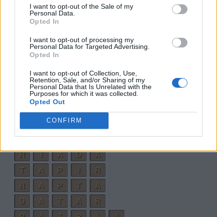
I want to opt-out of the Sale of my
Personal Data.
A
R
D
A
Opted In
A
P
T
A
I want to opt-out of processing my
A
T
A
R
Personal Data for Targeted Advertising.
Opted In
A
D
R
A
I want to opt-out of Collection, Use,
T
A
P
I
A
Retention, Sale, and/or Sharing of my
Personal Data that Is Unrelated with the
T
I
A
R
A
Purposes for which it was collected.
Opted Out
T
R
I
P
A
CONFIRM
T
A
P
A
R
T
A
I
R
A
R
I
A
D
A
T
A
P
I
R
R
A
P
T
A
D
A
T
A
R
P
A
T
R
I
A