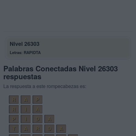
Nivel 26303
Letras: RAPIDTA
Palabras Conectadas Nivel 26303
respuestas
La respuesta a este rompecabezas es:
R
A
P
R
I
A
P
I
D
A
T
A
R
D
A