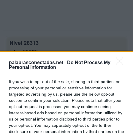
Nivel 26313
Letras: ESOMH
palabrasconectadas.net -
Do Not Process My
Palabras Conectadas Nivel 26313
Personal Information
respuestas
If you wish to opt-out of the sale, sharing to third parties, or
La respuesta a este rompecabezas es:
processing of your personal or sensitive information for
targeted advertising by us, please use the below opt-out
E
S
O
section to confirm your selection. Please note that after your
M
E
S
opt-out request is processed you may continue seeing
interest-based ads based on personal information utilized by
O
S
E
us or personal information disclosed to third parties prior to
M
E
S
O
your opt-out. You may separately opt-out of the further
disclosure of your personal information by third parties on the