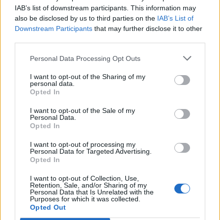
H
E
M
O
S
IAB’s list of downstream participants. This information may
also be disclosed by us to third parties on the
IAB’s List of
Downstream Participants
that may further disclose it to other
BUSCAR MÁS
third parties.
RESPUESTAS
Personal Data Processing Opt Outs
I want to opt-out of the Sharing of my
Por favor seleccione los niveles:
personal data.
Opted In
Palabras Conectadas Respuesta de nivel 26308
I want to opt-out of the Sale of my
Palabras Conectadas Respuesta de nivel 26309
Personal Data.
Opted In
Palabras Conectadas Respuesta de nivel 26310
Palabras Conectadas Respuesta de nivel 26311
I want to opt-out of processing my
Personal Data for Targeted Advertising.
Palabras Conectadas Respuesta de nivel 26312
Opted In
Palabras Conectadas Respuesta de nivel 26313
I want to opt-out of Collection, Use,
Palabras Conectadas Respuesta de nivel 26314
Retention, Sale, and/or Sharing of my
Personal Data that Is Unrelated with the
Palabras Conectadas Respuesta de nivel 26315
Purposes for which it was collected.
Opted Out
Palabras Conectadas Respuesta de nivel 26316