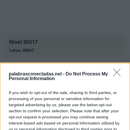
Nivel 26317
Letras: AMOC
Palabras Conectadas Nivel 26317
respuestas
palabrasconectadas.net -
Do Not Process My
Personal Information
La respuesta a este rompecabezas es:
If you wish to opt-out of the sale, sharing to third parties, or
A
M
O
processing of your personal or sensitive information for
C
A
O
targeted advertising by us, please use the below opt-out
section to confirm your selection. Please note that after your
M
O
A
opt-out request is processed you may continue seeing
C
O
M
A
interest-based ads based on personal information utilized by
us or personal information disclosed to third parties prior to