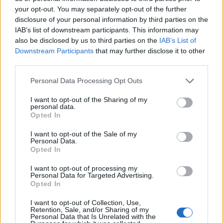
M
O
C
A
your opt-out. You may separately opt-out of the further
disclosure of your personal information by third parties on the
Palabras extra:
IAB’s list of downstream participants. This information may
also be disclosed by us to third parties on the
IAB’s List of
O
C
A
Downstream Participants
that may further disclose it to other
third parties.
BUSCAR MÁS
Personal Data Processing Opt Outs
RESPUESTAS
I want to opt-out of the Sharing of my
personal data.
Opted In
Por favor seleccione los niveles:
I want to opt-out of the Sale of my
Personal Data.
Palabras Conectadas Respuesta de nivel 26312
Opted In
Palabras Conectadas Respuesta de nivel 26313
I want to opt-out of processing my
Palabras Conectadas Respuesta de nivel 26314
Personal Data for Targeted Advertising.
Opted In
Palabras Conectadas Respuesta de nivel 26315
Palabras Conectadas Respuesta de nivel 26316
I want to opt-out of Collection, Use,
Retention, Sale, and/or Sharing of my
Palabras Conectadas Respuesta de nivel 26317
Personal Data that Is Unrelated with the