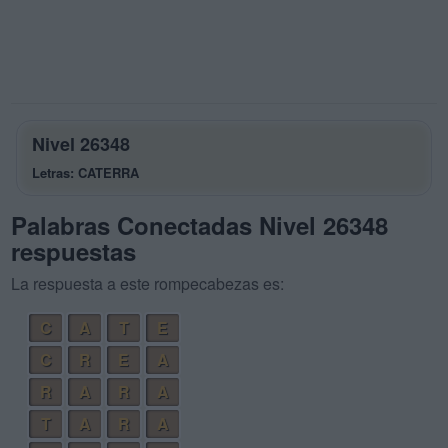
Nivel 26348
Letras: CATERRA
Palabras Conectadas Nivel 26348
respuestas
La respuesta a este rompecabezas es:
C
A
T
E
C
R
E
A
R
A
R
A
T
A
R
A