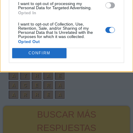
I want to opt-out of processing my
Personal Data for Targeted Advertising.
A
T
A
R
Opted In
A
T
E
A
I want to opt-out of Collection, Use,
C
R
E
A
R
Retention, Sale, and/or Sharing of my
Personal Data that Is Unrelated with the
Purposes for which it was collected.
T
A
R
E
A
Opted Out
R
E
C
T
A
CONFIRM
C
A
T
R
E
T
R
A
E
R
A
T
R
A
E
A
C
E
R
A
A
R
R
E
A
BUSCAR MÁS
RESPUESTAS