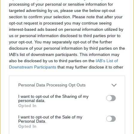
processing of your personal or sensitive information for
A
T
R
A
E
R
targeted advertising by us, please use the below opt-out
section to confirm your selection. Please note that after your
C
A
R
R
E
T
A
opt-out request is processed you may continue seeing
A
C
E
R
T
A
R
interest-based ads based on personal information utilized by
us or personal information disclosed to third parties prior to
R
E
T
A
your opt-out. You may separately opt-out of the further
C
A
T
A
disclosure of your personal information by third parties on the
IAB’s list of downstream participants. This information may
T
E
C
A
also be disclosed by us to third parties on the
IAB’s List of
T
A
C
A
Downstream Participants
that may further disclose it to other
third parties.
A
R
R
E
A
R
C
E
Personal Data Processing Opt Outs
A
C
R
E
I want to opt-out of the Sharing of my
personal data.
A
R
T
E
Opted In
A
R
A
R
I want to opt-out of the Sale of my
Personal Data.
A
R
C
A
Opted In
A
C
T
A