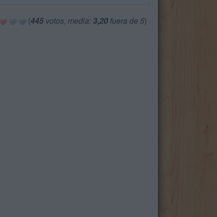
(
445
votos, media:
3,20
fuera de 5
)