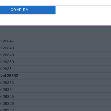
CONFIRM
BUSCAR MÁS RESPUESTAS
el 26347
el 26348
el 26349
el 26350
el 26351
vel 26352
el 26353
el 26354
el 26355
el 26356
el 26357