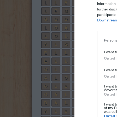
L
L
E
G
O
information 
further disc
L
E
G
A
L
participants
G
O
D
A
Downstream 
L
O
A
D
L
O
L
A
Persona
A
L
G
O
E
L
L
A
I want t
Opted 
E
L
L
O
O
L
L
A
I want t
Opted 
A
L
O
E
O
L
E
A
I want 
Advertis
G
A
L
L
O
Opted 
D
A
L
L
E
I want t
of my P
A
L
E
L
O
was col
Opted 