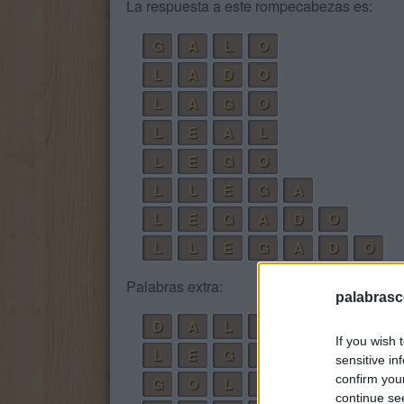
La respuesta a este rompecabezas es:
G
A
L
O
L
A
D
O
L
A
G
O
L
E
A
L
L
E
G
O
L
L
E
G
A
L
E
G
A
D
O
L
L
E
G
A
D
O
Palabras extra:
palabrasc
D
A
L
E
If you wish 
L
E
G
A
sensitive in
confirm you
G
O
L
A
continue se