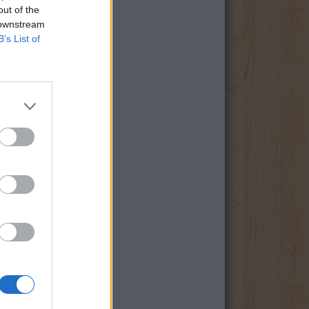
out of the
 downstream
B’s List of