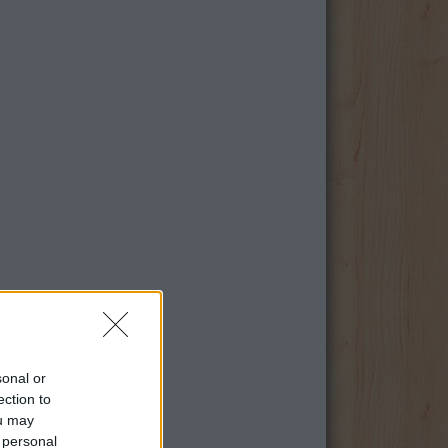
sonal or
ection to
ou may
 personal