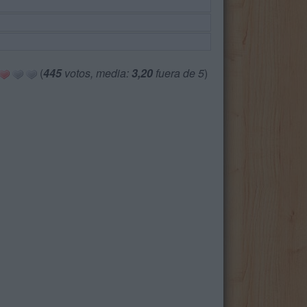
(
445
votos, media:
3,20
fuera de 5
)