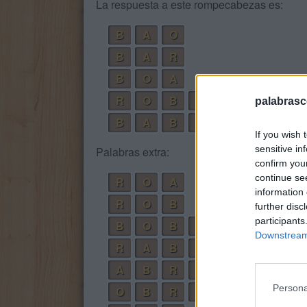
La respuesta a este rompecabezas es:
B
A
O
B
A
R
B
O
A
R
O
B
A
palabrasc
B
A
B
O
R
If you wish 
sensitive in
Palabras extra:
confirm you
continue se
R
O
A
information 
R
O
B
further disc
participants
B
O
B
A
Downstream 
R
A
B
O
A
B
R
O
Persona
O
B
R
A