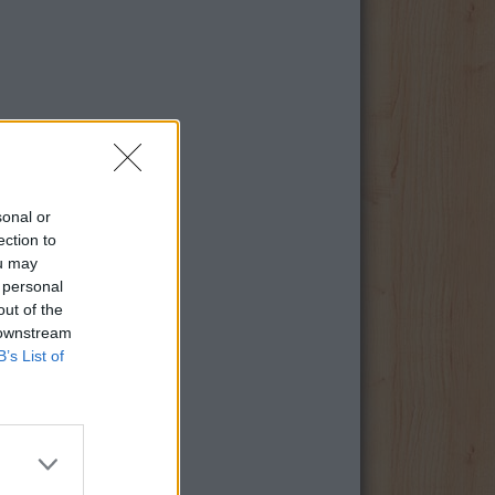
sonal or
ection to
ou may
 personal
out of the
 downstream
B’s List of