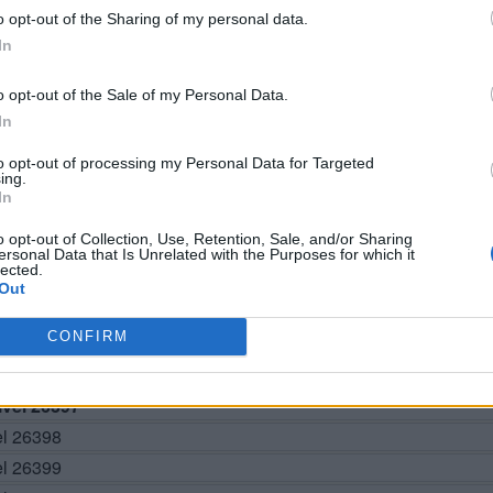
o opt-out of the Sharing of my personal data.
In
o opt-out of the Sale of my Personal Data.
In
BUSCAR MÁS RESPUESTAS
to opt-out of processing my Personal Data for Targeted
ing.
In
o opt-out of Collection, Use, Retention, Sale, and/or Sharing
el 26392
ersonal Data that Is Unrelated with the Purposes for which it
lected.
el 26393
Out
el 26394
CONFIRM
el 26395
el 26396
vel 26397
el 26398
el 26399