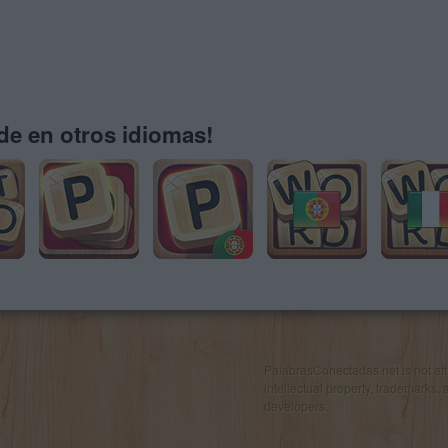
e en otros idiomas!
PalabrasConectadas.net is not affil
intellectual property, trademarks, 
developers.