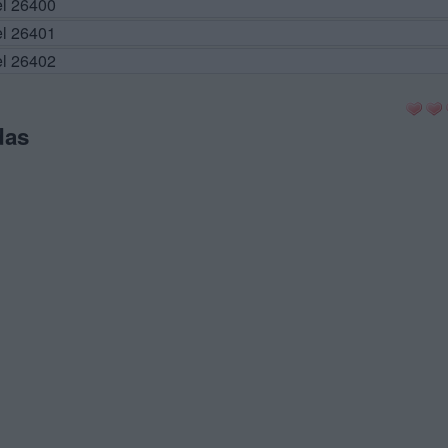
el 26400
el 26401
el 26402
das