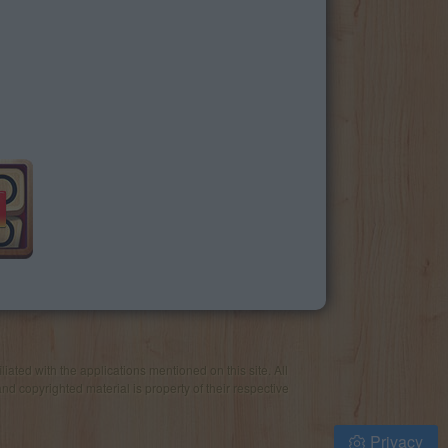
iated with the applications mentioned on this site. All
and copyrighted material is property of their respective
Privacy