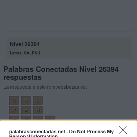
Nivel 26394
Letras: CALPNU
Palabras Conectadas Nivel 26394
respuestas
La respuesta a este rompecabezas es:
C
A
L
P
A
N
C
U
A
L
N
U
L
A
palabrasconectadas.net -
Do Not Process My
Personal Information