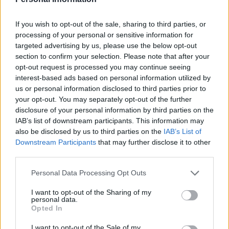
P
L
A
N
C
U
L
P
A
If you wish to opt-out of the sale, sharing to third parties, or
processing of your personal or sensitive information for
C
U
L
P
A
N
targeted advertising by us, please use the below opt-out
section to confirm your selection. Please note that after your
Palabras extra:
opt-out request is processed you may continue seeing
interest-based ads based on personal information utilized by
U
N
A
us or personal information disclosed to third parties prior to
A
U
N
your opt-out. You may separately opt-out of the further
disclosure of your personal information by third parties on the
L
U
N
A
IAB’s list of downstream participants. This information may
C
U
A
N
also be disclosed by us to third parties on the
IAB’s List of
Downstream Participants
that may further disclose it to other
C
L
A
N
third parties.
N
U
C
A
Personal Data Processing Opt Outs
C
U
N
A
I want to opt-out of the Sharing of my
L
U
P
A
personal data.
Opted In
P
U
N
A
L
U
C
A
I want to opt-out of the Sale of my