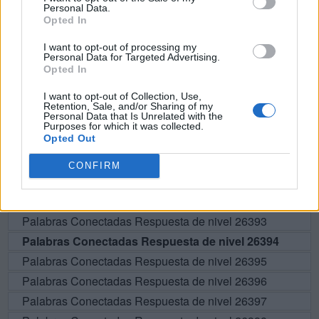
Personal Data.
Opted In
BUSCAR MÁS
I want to opt-out of processing my
Personal Data for Targeted Advertising.
Opted In
RESPUESTAS
I want to opt-out of Collection, Use,
Retention, Sale, and/or Sharing of my
Por favor seleccione los niveles:
Personal Data that Is Unrelated with the
Purposes for which it was collected.
Opted Out
Palabras Conectadas Respuesta de nivel 26389
Palabras Conectadas Respuesta de nivel 26390
CONFIRM
Palabras Conectadas Respuesta de nivel 26391
Palabras Conectadas Respuesta de nivel 26392
Palabras Conectadas Respuesta de nivel 26393
Palabras Conectadas Respuesta de nivel 26394
Palabras Conectadas Respuesta de nivel 26395
Palabras Conectadas Respuesta de nivel 26396
Palabras Conectadas Respuesta de nivel 26397