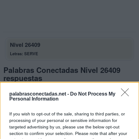
Nivel 26409
Letras: SERVE
Palabras Conectadas Nivel 26409
respuestas
La respuesta a este rompecabezas es:
palabrasconectadas.net -
Do Not Process My
Personal Information
S
E
R
V
E
R
If you wish to opt-out of the sale, sharing to third parties, or
processing of your personal or sensitive information for
V
E
S
targeted advertising by us, please use the below opt-out
V
E
E
R
section to confirm your selection. Please note that after your