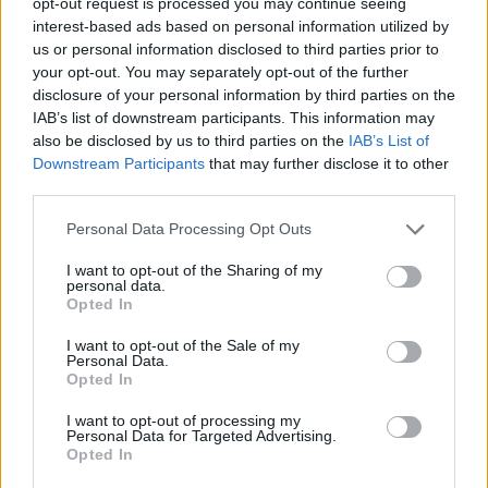
opt-out request is processed you may continue seeing
V
E
R
S
E
interest-based ads based on personal information utilized by
us or personal information disclosed to third parties prior to
Palabras extra:
your opt-out. You may separately opt-out of the further
disclosure of your personal information by third parties on the
R
E
S
IAB’s list of downstream participants. This information may
E
R
E
also be disclosed by us to third parties on the
IAB’s List of
Downstream Participants
that may further disclose it to other
E
R
E
S
third parties.
E
S
E
Personal Data Processing Opt Outs
I want to opt-out of the Sharing of my
BUSCAR MÁS
personal data.
Opted In
RESPUESTAS
I want to opt-out of the Sale of my
Personal Data.
Por favor seleccione los niveles:
Opted In
I want to opt-out of processing my
Palabras Conectadas Respuesta de nivel 26404
Personal Data for Targeted Advertising.
Palabras Conectadas Respuesta de nivel 26405
Opted In
Palabras Conectadas Respuesta de nivel 26406