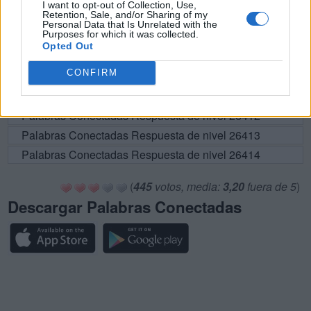
I want to opt-out of Collection, Use,
Retention, Sale, and/or Sharing of my
Palabras Conectadas Respuesta de nivel 26407
Personal Data that Is Unrelated with the
Purposes for which it was collected.
Palabras Conectadas Respuesta de nivel 26408
Opted Out
Palabras Conectadas Respuesta de nivel 26409
CONFIRM
Palabras Conectadas Respuesta de nivel 26410
Palabras Conectadas Respuesta de nivel 26411
Palabras Conectadas Respuesta de nivel 26412
Palabras Conectadas Respuesta de nivel 26413
Palabras Conectadas Respuesta de nivel 26414
(
445
votos, media:
3,20
fuera de 5
)
Descargar Palabras Conectadas