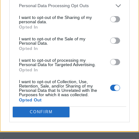
Personal Data Processing Opt Outs
O
L
A
I want to opt-out of the Sharing of my
O
R
A
personal data.
Opted In
O
R
A
L
A
G
R
O
I want to opt-out of the Sale of my
Personal Data.
O
R
L
A
Opted In
R
O
G
A
R
I want to opt-out of processing my
Personal Data for Targeted Advertising.
G
O
R
R
A
Opted In
G
A
R
R
O
I want to opt-out of Collection, Use,
Retention, Sale, and/or Sharing of my
Personal Data that Is Unrelated with the
Purposes for which it was collected.
BUSCAR MÁS
Opted Out
RESPUESTAS
CONFIRM
Por favor seleccione los niveles: