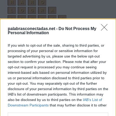
R
A
R
O
L
O
G
R
A
L
O
G
R
A
R
palabrasconectadas.net -
Do Not Process My
Palabras extra:
Personal Information
G
O
L
If you wish to opt-out of the sale, sharing to third parties, or
R
O
L
processing of your personal or sensitive information for
targeted advertising by us, please use the below opt-out
R
O
A
section to confirm your selection. Please note that after your
L
O
A
opt-out request is processed you may continue seeing
interest-based ads based on personal information utilized by
G
R
O
us or personal information disclosed to third parties prior to
A
R
O
your opt-out. You may separately opt-out of the further
disclosure of your personal information by third parties on the
G
O
L
A
IAB’s list of downstream participants. This information may
A
L
G
O
also be disclosed by us to third parties on the
IAB’s List of
Downstream Participants
that may further disclose it to other
O
R
A
R
third parties.
L
A
R
G
O