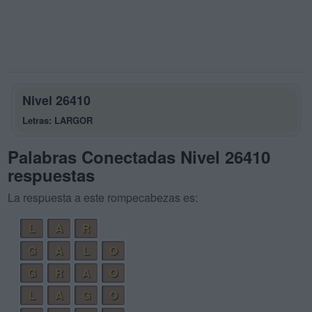
Nivel 26410
Letras: LARGOR
Palabras Conectadas Nivel 26410
respuestas
La respuesta a este rompecabezas es:
L
A
R
G
A
L
O
G
R
A
O
L
A
G
O