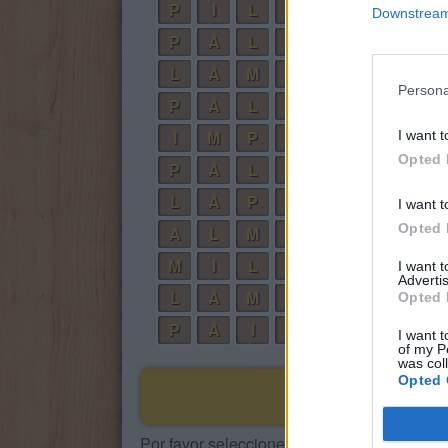
P
I
L
A
Downstream 
P
A
L
A
L
A
M
A
Persona
P
A
L
M
A
I
M
P
A
L
A
I want t
Opted 
P
A
L
I
L
A
P
A
I want t
Opted 
A
L
M
A
M
I
L
P
A
I want 
Advertis
L
A
M
P
A
Opted 
P
A
I
L
A
I want t
of my P
was col
Opted 
Por favor seleccione los niveles: