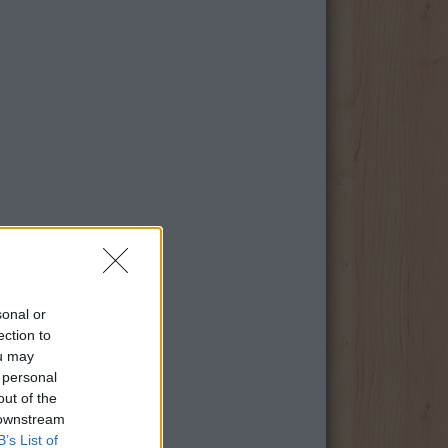
sonal or
ection to
ou may
 personal
out of the
 downstream
B’s List of