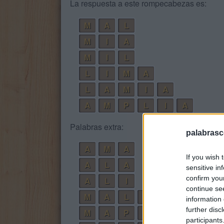
La respuesta a este rompecabezas es:
M
A
L
M
I
A
M
I
L
L
I
M
A
L
A
M
I
A
A
M
P
L
I
A
Palabras extra:
palabrasc
A
M
A
If you wish 
A
L
A
sensitive in
confirm you
A
L
I
continue se
M
A
L
A
information 
further disc
M
A
P
A
participants