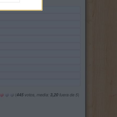
(
445
votos, media:
3,20
fuera de 5
)