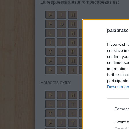
La respuesta a este rompecabezas es:
P
I
N
P
O
N
palabrasc
L
I
N
O
T
I
N
O
If you wish 
sensitive in
T
I
P
O
confirm you
P
I
N
T
O
continue se
information 
P
L
I
N
T
O
further disc
participants
Palabras extra:
Downstream 
P
I
N
O
L
I
T
O
Persona
T
I
L
O
P
I
T
O
I want t
Opted 