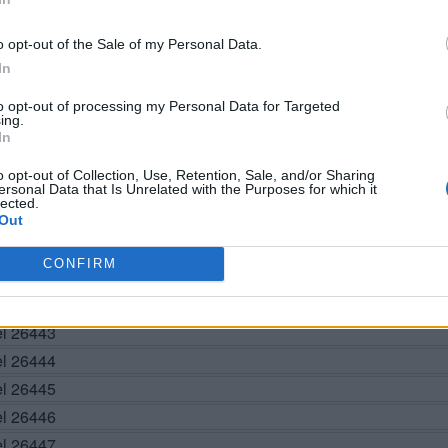
o opt-out of the Sale of my Personal Data.
In
BUSCAR MÁS RESPUESTAS
to opt-out of processing my Personal Data for Targeted
ing.
In
el 26437
o opt-out of Collection, Use, Retention, Sale, and/or Sharing
ersonal Data that Is Unrelated with the Purposes for which it
el 26438
lected.
el 26439
Out
el 26440
CONFIRM
el 26441
vel 26442
el 26443
el 26444
el 26445
el 26446
el 26447