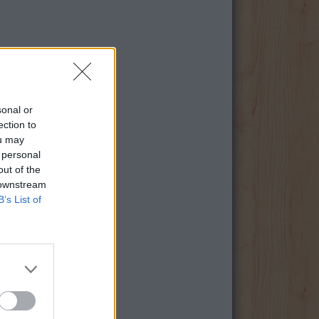
sonal or
ection to
ou may
 personal
out of the
 downstream
B’s List of