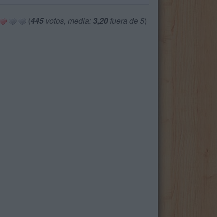
(
445
votos, media:
3,20
fuera de 5
)