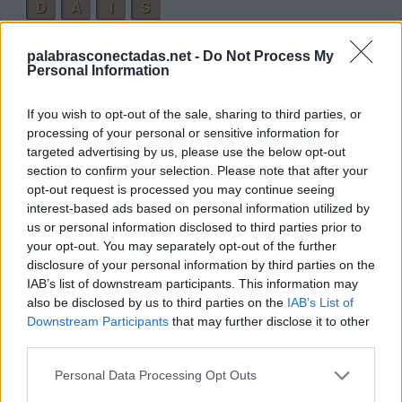
D
A
I
S
D
I
S
T
A
palabrasconectadas.net -
Do Not Process My
A
S
I
D
U
A
Personal Information
S
I
T
U
A
D
A
If you wish to opt-out of the sale, sharing to third parties, or
Palabras extra:
processing of your personal or sensitive information for
targeted advertising by us, please use the below opt-out
A
T
A
section to confirm your selection. Please note that after your
opt-out request is processed you may continue seeing
U
S
A
interest-based ads based on personal information utilized by
I
D
A
us or personal information disclosed to third parties prior to
your opt-out. You may separately opt-out of the further
S
U
D
A
disclosure of your personal information by third parties on the
D
A
T
A
IAB’s list of downstream participants. This information may
also be disclosed by us to third parties on the
IAB’s List of
T
A
S
A
Downstream Participants
that may further disclose it to other
third parties.
D
I
T
A
S
I
D
A
Personal Data Processing Opt Outs
A
S
T
A