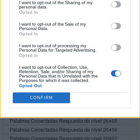
I want to opt-out of the Sharing of my
personal data.
U
S
A
D
Opted In
S
I
T
U
A
I want to opt-out of the Sale of my
Personal Data.
S
A
U
D
I
T
A
Opted In
A
S
A
D
I want to opt-out of processing my
A
T
A
S
Personal Data for Targeted Advertising.
Opted In
I want to opt-out of Collection, Use,
BUSCAR MÁS
Retention, Sale, and/or Sharing of my
Personal Data that Is Unrelated with the
Purposes for which it was collected.
RESPUESTAS
Opted Out
CONFIRM
Por favor seleccione los niveles:
Palabras Conectadas Respuesta de nivel 26454
Palabras Conectadas Respuesta de nivel 26455
Palabras Conectadas Respuesta de nivel 26456
Palabras Conectadas Respuesta de nivel 26457