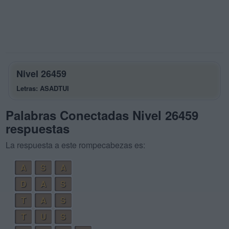
Nivel 26459
Letras: ASADTUI
Palabras Conectadas Nivel 26459
respuestas
La respuesta a este rompecabezas es:
A
S
A
D
A
S
T
A
S
T
U
S