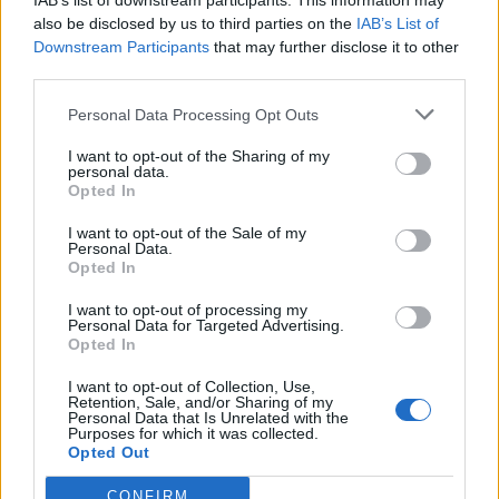
IAB’s list of downstream participants. This information may
also be disclosed by us to third parties on the
IAB’s List of
BUSCAR MÁS
Downstream Participants
that may further disclose it to other
third parties.
RESPUESTAS
Personal Data Processing Opt Outs
Por favor seleccione los niveles:
I want to opt-out of the Sharing of my
personal data.
Opted In
Palabras Conectadas Respuesta de nivel 26456
Palabras Conectadas Respuesta de nivel 26457
I want to opt-out of the Sale of my
Personal Data.
Palabras Conectadas Respuesta de nivel 26458
Opted In
Palabras Conectadas Respuesta de nivel 26459
I want to opt-out of processing my
Palabras Conectadas Respuesta de nivel 26460
Personal Data for Targeted Advertising.
Opted In
Palabras Conectadas Respuesta de nivel 26461
Palabras Conectadas Respuesta de nivel 26462
I want to opt-out of Collection, Use,
Retention, Sale, and/or Sharing of my
Palabras Conectadas Respuesta de nivel 26463
Personal Data that Is Unrelated with the
Purposes for which it was collected.
Palabras Conectadas Respuesta de nivel 26464
Opted Out
Palabras Conectadas Respuesta de nivel 26465
CONFIRM