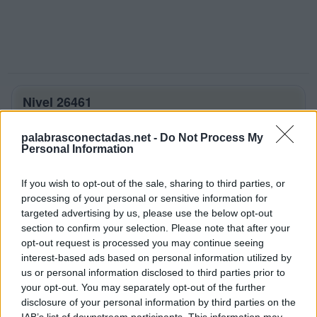
Nivel 26461
Letras: IDAV
palabrasconectadas.net -
Do Not Process My
Personal Information
Palabras Conectadas Nivel 26461
respuestas
If you wish to opt-out of the sale, sharing to third parties, or
La respuesta a este rompecabezas es:
processing of your personal or sensitive information for
targeted advertising by us, please use the below opt-out
section to confirm your selection. Please note that after your
I
D
A
opt-out request is processed you may continue seeing
V
I
D
interest-based ads based on personal information utilized by
us or personal information disclosed to third parties prior to
D
I
V
A
your opt-out. You may separately opt-out of the further
V
I
D
A
disclosure of your personal information by third parties on the