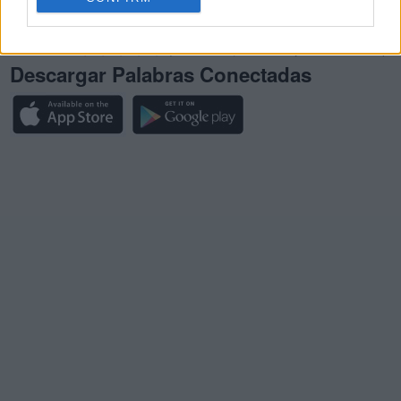
Palabras Conectadas Respuesta de nivel 26466
(
445
votos, media:
3,20
fuera de 5
)
Descargar Palabras Conectadas